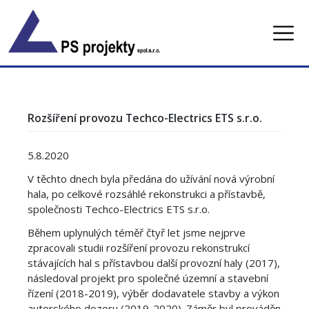
Skip
to
content
Rozšíření provozu Techco-Electrics ETS s.r.o.
5.8.2020
V těchto dnech byla předána do užívání nová výrobní
hala, po celkové rozsáhlé rekonstrukci a přístavbě,
společnosti Techco-Electrics ETS s.r.o.
Během uplynulých téměř čtyř let jsme nejprve
zpracovali studii rozšíření provozu rekonstrukcí
stávajících hal s přístavbou další provozní haly (2017),
následoval projekt pro společné územní a stavební
řízení (2018-2019), výběr dodavatele stavby a výkon
autorského dozoru (2019-2020). Záměr byl prováděn