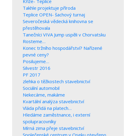
Kříže- Teplice
Takhle projektuje příroda
Teplice OPEN- šachový turnaj
Severočeská vědecká knihovna se
přestěhovala
Tanečníci VIVA Jump uspěli v Chorvatsku
Rosteme…
Konec tržního hospodářství? Nařízené
pevné ceny?
Posilujeme…
Silvestr 2016
PF 2017
zlehka o těžkostech stavebnictví
Sociální automobil
Nekecáme, makáme
Kvartální analýza stavebnictví
Vláda přidá na platech…
Hledáme zaměstnance, i externí
spolupracovníky
Mírná zima přeje stavebnictví
Společenské centrum v Oseku otevřeno