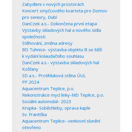
Zabydleni v nových prostorách
Koncert smyčcového kvarteta pro Domov
pro seniory, Dubí
DanCzek a.s.- Dokončena první etapa
Výstavby skladových hal a nového sídla
společnosti
Stěhování, změna adresy
BD Tuhnice- výstavba objektu B se blíží
k vydání kolaudačního souhlasu
DanCzek a.s.- výstavba skladových hal
Košťany
SD a.s.- Protihluková stěna ÚUL
PF 2024
Aquacentrum Teplice, p.o.
Rekonstrukce mycí linky-MD Teplice, p.o.
Sociální automobil- 2023
Krupka- Soběchleby, oprava kaple
Sv. Františka
Aquacentrum Teplice- venkovní slunění
otevřeno