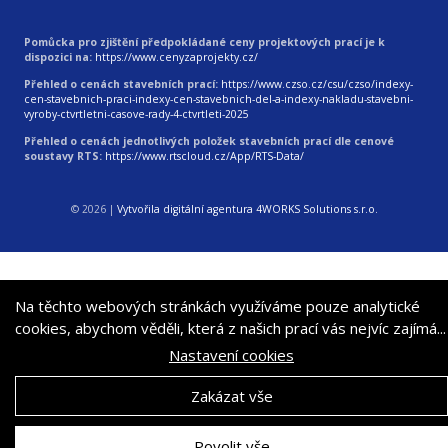
Pomůcka pro zjištění předpokládané ceny projektových prací je k
dispozici na:
https://www.cenyzaprojekty.cz/
Přehled o cenách stavebních prací:
https://www.czso.cz/csu/czso/indexy-
cen-stavebnich-praci-indexy-cen-stavebnich-del-a-indexy-nakladu-stavebni-
vyroby-ctvrtletni-casove-rady-4-ctvrtleti-2025
Přehled o cenách jednotlivých položek stavebních prací dle cenové
soustavy RTS:
https://www.rtscloud.cz/App/RTS-Data/
© 2026
|
Vytvořila digitální agentura 4WORKS Solutions s.r.o.
Na těchto webových stránkách využíváme pouze analytické
cookies, abychom věděli, která z našich prací vás nejvíc zajímá...
Nastavení cookies
Zakázat vše
Povolit vše