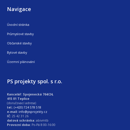
Navigace
Úvodní stránka
Průmyslové stavby
Občanské stavby
Bytové stavby
Územní plánování
PS projekty spol. s r.o.
Kancelář: Spojenecká 764/24,
415 01 Teplice
(doručovací adresa)
tel.:
(+420) 724 578 518
e-mail:
info@psprojekty.cz
IČ:
25 42 31 26
datová schránka:
abivmtb
Provozní doba:
Po-Pá 8:00-16:00