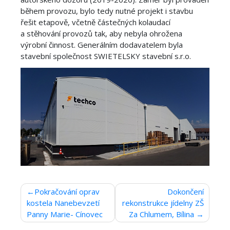
během provozu, bylo tedy nutné projekt i stavbu
řešit etapově, včetně částečných kolaudací
a stěhování provozů tak, aby nebyla ohrožena
výrobní činnost. Generálním dodavatelem byla
stavební společnost SWIETELSKY stavební s.r.o.
Navigace
Pokračování oprav
Dokončení
kostela Nanebevzetí
rekonstrukce jídelny ZŠ
pro
Panny Marie- Cínovec
Za Chlumem, Bílina
příspěvek