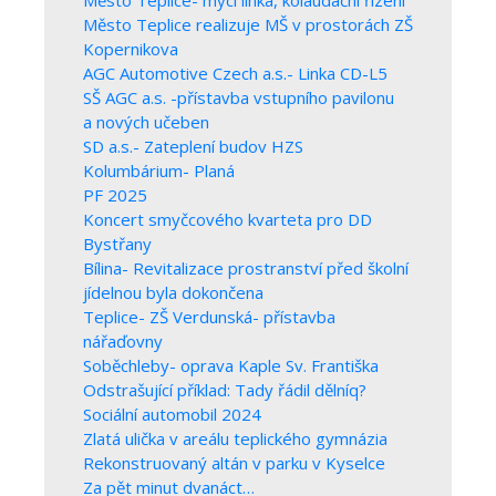
Město Teplice realizuje MŠ v prostorách ZŠ
Kopernikova
AGC Automotive Czech a.s.- Linka CD-L5
SŠ AGC a.s. -přístavba vstupního pavilonu
a nových učeben
SD a.s.- Zateplení budov HZS
Kolumbárium- Planá
PF 2025
Koncert smyčcového kvarteta pro DD
Bystřany
Bílina- Revitalizace prostranství před školní
jídelnou byla dokončena
Teplice- ZŠ Verdunská- přístavba
nářaďovny
Soběchleby- oprava Kaple Sv. Františka
Odstrašující příklad: Tady řádil dělníq?
Sociální automobil 2024
Zlatá ulička v areálu teplického gymnázia
Rekonstruovaný altán v parku v Kyselce
Za pět minut dvanáct…