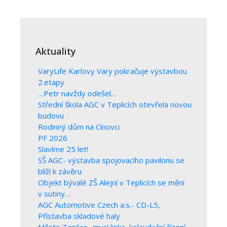
Aktuality
VaryLife Karlovy Vary pokračuje výstavbou
2.etapy
…Petr navždy odešel…
Střední škola AGC v Teplicích otevřela novou
budovu
Rodinný dům na Cínovci
PF 2026
Slavíme 25 let!
SŠ AGC- výstavba spojovacího pavilonu se
blíží k závěru
Objekt bývalé ZŠ Alejní v Teplicích se mění
v sutiny…
AGC Automotive Czech a.s.- CD-L5,
Přístavba skladové haly
Město Teplice- mycí linka, kolaudační řízení