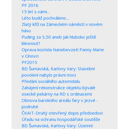
PF 2016
15 let s vámi…
Léto budiž pochváleno…
Zlatý kříž na Zámeckém náměstí v novém
hávu
Puding za 5,50 aneb Jak hluboko ještě
klesnout?
Oprava kostela Nanebevzetí Panny Marie
v Cínovci
PF2015
BD Šumavská, Karlovy Vary: Stavební
povolení nabylo právní moci
Předání sociálního automobilu
Zahájení rekonstrukce objektu bývalé
osecké pekárny na RD s ordinacemi
Obnova barokního areálu fary v Jezvé -
podruhé
ČKAIT-Druhý otevřený dopis předsedovi
Úřadu na ochranu hospodářské soutěže
BD Šumavská, Karlovy Vary: Územní