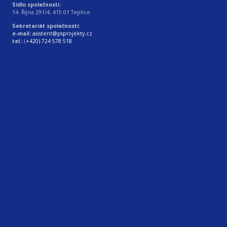
Sídlo společnosti:
14. Října 291/4, 415 01 Teplice
Sekretariát společnosti:
e-mail:
asistent@psprojekty.cz
tel.:
(
+420) 724 578 518