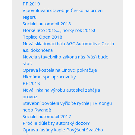
PF 2019
V povolování staveb je Česko na úrovni
Nigeru
Sociální automobil 2018
Horké léto 2018…, horký rok 2018!
Teplice Open 2018
Nová skladovací hala AGC Automotive Czech
a.s. dokončena
Novela stavebního zákona nás (vás) bude
stát:
Oprava kostela na Cínovci pokračuje
Hledáme spolupracovníky
PF 2018
Nová linka na výrobu autoskel zahájila
provoz
Stavební povolení vyřídíte rychleji i v Kongu
nebo Rwandě
Sociální automobil 2017
Proč je důležitý autorský dozor?
Oprava fasády kaple Povýšení Svatého