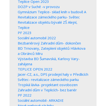
Teplice Open 2023
DOZP v Suché -v provozu
Gymnázium Teplice- sklad knih v budově A
Revitalizace zámeckého parku- Světec
Revitalizace objektu bývalé ZŠ Alejní,
Teplice
PF 2023
Sociální automobil 2022
Bezbariérový Zahradní dům- dokončen
BD Trnovany, Zateplení objektů Hlávkova
a Obránců Míru
Výstavba BD Šumavská, Karlovy Vary-
zahájena
TEPLICE OPEN 2022
Jacer-CZ, a.s., DPS prodejní haly v Předlicích
Světec- revitalizace zámeckého parku
Trojská lávka- projektant osvobozen
Zahradní dům v Teplicích- bez bariér
PF 2022
Sociální automobil- ARKADIE
Nové webové stránky