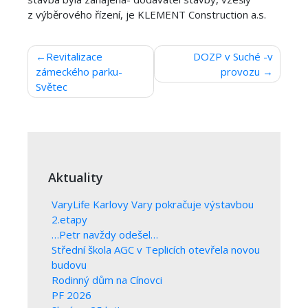
z výběrového řízení, je KLEMENT Construction a.s.
Navigace
Revitalizace
DOZP v Suché -v
zámeckého parku-
provozu
pro
Světec
příspěvek
Aktuality
VaryLife Karlovy Vary pokračuje výstavbou
2.etapy
…Petr navždy odešel…
Střední škola AGC v Teplicích otevřela novou
budovu
Rodinný dům na Cínovci
PF 2026