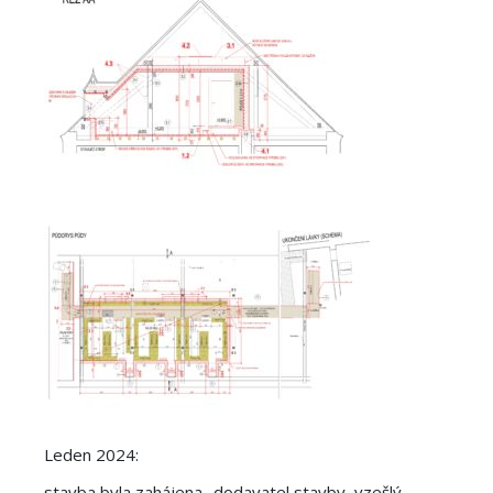
Leden 2024:
stavba byla zahájena- dodavatel stavby, vzešlý