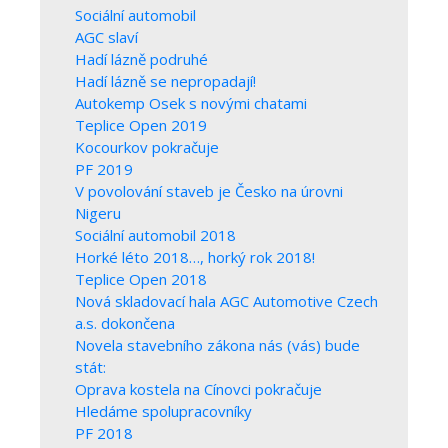
Sociální automobil
AGC slaví
Hadí lázně podruhé
Hadí lázně se nepropadají!
Autokemp Osek s novými chatami
Teplice Open 2019
Kocourkov pokračuje
PF 2019
V povolování staveb je Česko na úrovni
Nigeru
Sociální automobil 2018
Horké léto 2018…, horký rok 2018!
Teplice Open 2018
Nová skladovací hala AGC Automotive Czech
a.s. dokončena
Novela stavebního zákona nás (vás) bude
stát:
Oprava kostela na Cínovci pokračuje
Hledáme spolupracovníky
PF 2018