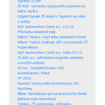
Slavíme 25 let!
SŠ AGC- výstavba spojovacího pavilonu se
blíží k závěru
Objekt bývalé ZŠ Alejní v Teplicích se mění
v sutiny…
AGC Automotive Czech a.s.- CD-L5,
Přístavba skladové haly
Město Teplice- mycí linka, kolaudační řízení
Město Teplice realizuje MŠ v prostorách ZŠ
Kopernikova
AGC Automotive Czech a.s.- Linka CD-L5
SŠ AGC a.s. -přístavba vstupního pavilonu
a nových učeben
SD a.s.- Zateplení budov HZS
Kolumbárium- Planá
PF 2025
Koncert smyčcového kvarteta pro DD
Bystřany
Bílina- Revitalizace prostranství před školní
jídelnou byla dokončena
Teplice- ZŠ Verdunská- přístavba