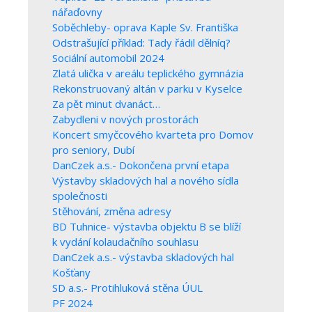
nářaďovny
Soběchleby- oprava Kaple Sv. Františka
Odstrašující příklad: Tady řádil dělníq?
Sociální automobil 2024
Zlatá ulička v areálu teplického gymnázia
Rekonstruovaný altán v parku v Kyselce
Za pět minut dvanáct…
Zabydleni v nových prostorách
Koncert smyčcového kvarteta pro Domov
pro seniory, Dubí
DanCzek a.s.- Dokončena první etapa
Výstavby skladových hal a nového sídla
společnosti
Stěhování, změna adresy
BD Tuhnice- výstavba objektu B se blíží
k vydání kolaudačního souhlasu
DanCzek a.s.- výstavba skladových hal
Košťany
SD a.s.- Protihluková stěna ÚUL
PF 2024