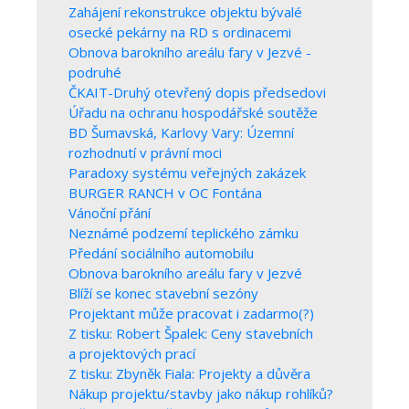
Zahájení rekonstrukce objektu bývalé
osecké pekárny na RD s ordinacemi
Obnova barokního areálu fary v Jezvé -
podruhé
ČKAIT-Druhý otevřený dopis předsedovi
Úřadu na ochranu hospodářské soutěže
BD Šumavská, Karlovy Vary: Územní
rozhodnutí v právní moci
Paradoxy systému veřejných zakázek
BURGER RANCH v OC Fontána
Vánoční přání
Neznámé podzemí teplického zámku
Předání sociálního automobilu
Obnova barokního areálu fary v Jezvé
Blíží se konec stavební sezóny
Projektant může pracovat i zadarmo(?)
Z tisku: Robert Špalek: Ceny stavebních
a projektových prací
Z tisku: Zbyněk Fiala: Projekty a důvěra
Nákup projektu/stavby jako nákup rohlíků?