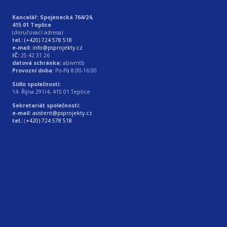
Kancelář: Spojenecká 764/24,
415 01 Teplice
(doručovací adresa)
tel.:
(+420) 724 578 518
e-mail:
info@psprojekty.cz
IČ:
25 42 31 26
datová schránka:
abivmtb
Provozní doba:
Po-Pá 8:00-16:00
Sídlo společnosti:
14. Října 291/4, 415 01 Teplice
Sekretariát společnosti:
e-mail:
asistent@psprojekty.cz
tel.:
(
+420) 724 578 518