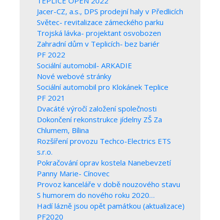
TEPLICE OPEN 2022
Jacer-CZ, a.s., DPS prodejní haly v Předlicích
Světec- revitalizace zámeckého parku
Trojská lávka- projektant osvobozen
Zahradní dům v Teplicích- bez bariér
PF 2022
Sociální automobil- ARKADIE
Nové webové stránky
Sociální automobil pro Klokánek Teplice
PF 2021
Dvacáté výročí založení společnosti
Dokončení rekonstrukce jídelny ZŠ Za
Chlumem, Bílina
Rozšíření provozu Techco-Electrics ETS
s.r.o.
Pokračování oprav kostela Nanebevzetí
Panny Marie- Cínovec
Provoz kanceláře v době nouzového stavu
S humorem do nového roku 2020…
Hadí lázně jsou opět památkou (aktualizace)
PF2020