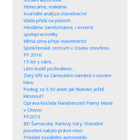
Nekecáme, makáme
Kvartální analýza stavebnictví
Vláda přidá na platech…
Hledáme zaměstnance, i externí
spolupracovníky
Mírná zima přeje stavebnictví
Společenské centrum v Oseku otevřeno
PF 2016
15 let s vámi…
Léto budiž pochváleno…
Zlatý kříž na Zámeckém náměstí v novém
hávu
Puding za 5,50 aneb Jak hluboko ještě
klesnout?
Oprava kostela Nanebevzetí Panny Marie
v Cínovci
PF2015
BD Šumavská, Karlovy Vary: Stavební
povolení nabylo právní moci
Předání sociálního automobilu