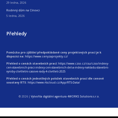
29 ledna, 2026
Rodinný dům na Cínovci
5 ledna, 2026
Přehledy
Pomůcka pro zjištění předpokládané ceny projektových prací je k
dispozici na:
https://www.cenyzaprojekty.cz/
Přehled o cenách stavebních prací:
https://www.czso.cz/csu/czso/indexy-
cen-stavebnich-praci-indexy-cen-stavebnich-del-a-indexy-nakladu-stavebni-
vyroby-ctvrtletni-casove-rady-4-ctvrtleti-2025
Přehled o cenách jednotlivých položek stavebních prací dle cenové
soustavy RTS:
https://www.rtscloud.cz/App/RTS-Data/
© 2026
|
Vytvořila digitální agentura 4WORKS Solutions s.r.o.