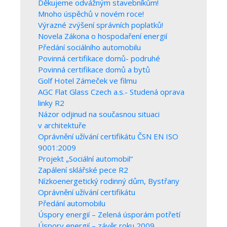
Děkujeme odvážným stavebníkům!
Mnoho úspěchů v novém roce!
Výrazné zvýšení správních poplatků!
Novela Zákona o hospodaření energií
Předání sociálního automobilu
Povinná certifikace domů- podruhé
Povinná certifikace domů a bytů
Golf Hotel Zámeček ve filmu
AGC Flat Glass Czech a.s.- Studená oprava
linky R2
Názor odjinud na současnou situaci
v architektuře
Oprávnění užívání certifikátu ČSN EN ISO
9001:2009
Projekt „Sociální automobil“
Zapálení sklářské pece R2
Nízkoenergetický rodinný dům, Bystřany
Oprávnění užívání certifikátu
Předání automobilu
Úspory energií – Zelená úsporám potřetí
Úspory energií – závěr roku 2009