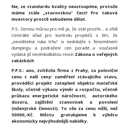
Ne, ze standardu kvality neustoupíme, protože
máme stále „stavovskou“ čest! Pro takové
investory prostě nebudeme dělat.
P.S.: černou můrou pro mě je, že stát prozře… a zřídí
Centrální úřad pro kontrolu projektů s tím, že
„neviditelná ruka trhu“ si nedokáže s fenoménem
dumpingu a podrážení cen poradit…a současně
vydává již nevímkolikátou revizi
Zákona o veřejných
zakázkách
P.P.S.: ano, zvítězila firma z Prahy, za poloviční
cenu z naší ceny: zaměření stávajícího stavu,
prováděcí projekt zateplení objektu mateřské
školy, včetně výkazu výměr a rozpočtu, včetně
průkazu energetické náročnosti, autorského
dozoru, zajištění stanovisek a povolení
(inženýrské činnosti). To vše za cenu nižší, než
50000,-Kč. Městu gratulujeme k výběru
ekonomicky nejvýhodnější nabídky.