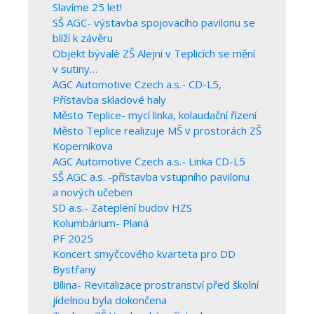
Slavíme 25 let!
SŠ AGC- výstavba spojovacího pavilonu se
blíží k závěru
Objekt bývalé ZŠ Alejní v Teplicích se mění
v sutiny…
AGC Automotive Czech a.s.- CD-L5,
Přístavba skladové haly
Město Teplice- mycí linka, kolaudační řízení
Město Teplice realizuje MŠ v prostorách ZŠ
Kopernikova
AGC Automotive Czech a.s.- Linka CD-L5
SŠ AGC a.s. -přístavba vstupního pavilonu
a nových učeben
SD a.s.- Zateplení budov HZS
Kolumbárium- Planá
PF 2025
Koncert smyčcového kvarteta pro DD
Bystřany
Bílina- Revitalizace prostranství před školní
jídelnou byla dokončena