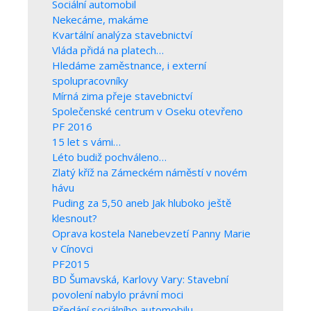
Sociální automobil
Nekecáme, makáme
Kvartální analýza stavebnictví
Vláda přidá na platech…
Hledáme zaměstnance, i externí
spolupracovníky
Mírná zima přeje stavebnictví
Společenské centrum v Oseku otevřeno
PF 2016
15 let s vámi…
Léto budiž pochváleno…
Zlatý kříž na Zámeckém náměstí v novém
hávu
Puding za 5,50 aneb Jak hluboko ještě
klesnout?
Oprava kostela Nanebevzetí Panny Marie
v Cínovci
PF2015
BD Šumavská, Karlovy Vary: Stavební
povolení nabylo právní moci
Předání sociálního automobilu