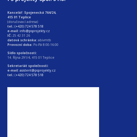
Kancelář: Spojenecká 764/24,
415 01 Teplice
(doručovací adresa)
tel.:
(+420) 724 578 518
e-mail:
info@psprojekty.cz
IČ:
25 42 31 26
datová schránka:
abivmtb
Provozní doba:
Po-Pá 8:00-16:00
Sídlo společnosti:
14. Října 291/4, 415 01 Teplice
Sekretariát společnosti:
e-mail:
asistent@psprojekty.cz
tel.:
(
+420) 724 578 518