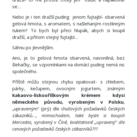
se…
Nebo je i ten dražší puding jenom fujtajbl- obarvená
gelová hmota, s aromatem, s našlehaným rostlinným
tukem? To bych byl přeci hlupák, abych si koupil
dražší, a přitom stejný fujtajbl…
Sáhnu po jlevnějším.
Ano, je to gelová hmota obarvená, navoněná, bez
šlehačky, se vzpomínkami na domácí puding nemá nic
společného.
Příště můžu stejnou chybu opakovat- s chlebem,
párky, kečupem, ovocným jogurtem, známým
kakaovo-lískooříškovým krémem kdysi
německého původu, vyrobeným v Polsku
,
„upraveným“ (prý) dle chuťových požadavků českých
zákazníků…,
mimochodem, také byste si koupili
Mercedes, vyrobený v Číně, kvalitativně „upravený“ dle
cenových požadavků českých zákazníků???