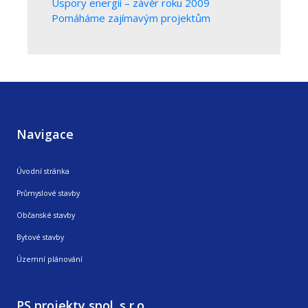
Úspory energií – závěr roku 2009
Pomáháme zajímavým projektům
Navigace
Úvodní stránka
Průmyslové stavby
Občanské stavby
Bytové stavby
Územní plánování
PS projekty spol. s r.o.