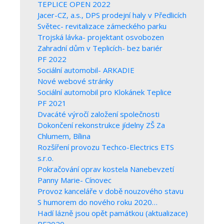
TEPLICE OPEN 2022
Jacer-CZ, a.s., DPS prodejní haly v Předlicích
Světec- revitalizace zámeckého parku
Trojská lávka- projektant osvobozen
Zahradní dům v Teplicích- bez bariér
PF 2022
Sociální automobil- ARKADIE
Nové webové stránky
Sociální automobil pro Klokánek Teplice
PF 2021
Dvacáté výročí založení společnosti
Dokončení rekonstrukce jídelny ZŠ Za
Chlumem, Bílina
Rozšíření provozu Techco-Electrics ETS
s.r.o.
Pokračování oprav kostela Nanebevzetí
Panny Marie- Cínovec
Provoz kanceláře v době nouzového stavu
S humorem do nového roku 2020…
Hadí lázně jsou opět památkou (aktualizace)
PF2020