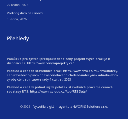
29 ledna, 2026
Rodinný dům na Cínovci
5 ledna, 2026
Přehledy
Pomůcka pro zjištění předpokládané ceny projektových prací je k
dispozici na:
https://www.cenyzaprojekty.cz/
Přehled o cenách stavebních prací:
https://www.czso.cz/csu/czso/indexy-
cen-stavebnich-praci-indexy-cen-stavebnich-del-a-indexy-nakladu-stavebni-
vyroby-ctvrtletni-casove-rady-4-ctvrtleti-2025
Přehled o cenách jednotlivých položek stavebních prací dle cenové
soustavy RTS:
https://www.rtscloud.cz/App/RTS-Data/
© 2026
|
Vytvořila digitální agentura 4WORKS Solutions s.r.o.