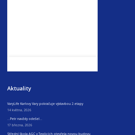
Aktuality
VaryLife Karlovy Vary pokračuje výstavbou 2.etapy
14 května, 2026
…Petr navždy odešel…
17 března, 2026
Střední škola AGC v Teplicích otevřela novou budovu