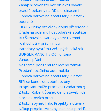
Zahájení rekonstrukce objektu bývalé
osecké pekárny na RD s ordinacemi
Obnova barokního areálu fary v Jezvé -
podruhé
ČKAIT-Druhý otevřený dopis předsedovi
Úřadu na ochranu hospodářské soutěže
BD Šumavská, Karlovy Vary: Územní
rozhodnutí v právní moci
Paradoxy systému veřejných zakázek
BURGER RANCH v OC Fontána
Vánoční přání
Neznámé podzemí teplického zámku
Předání sociálního automobilu
Obnova barokního areálu fary v Jezvé
Blíží se konec stavební sezóny
Projektant může pracovat i zadarmo(?)
Z tisku: Robert Špalek: Ceny stavebních
a projektových prací
Z tisku: Zbyněk Fiala: Projekty a důvěra
Nákup projektu/stavby jako nákup rohlíků?