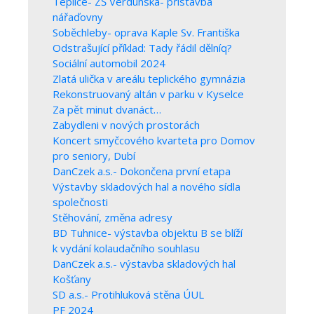
Teplice- ZŠ Verdunská- přístavba
nářaďovny
Soběchleby- oprava Kaple Sv. Františka
Odstrašující příklad: Tady řádil dělníq?
Sociální automobil 2024
Zlatá ulička v areálu teplického gymnázia
Rekonstruovaný altán v parku v Kyselce
Za pět minut dvanáct…
Zabydleni v nových prostorách
Koncert smyčcového kvarteta pro Domov
pro seniory, Dubí
DanCzek a.s.- Dokončena první etapa
Výstavby skladových hal a nového sídla
společnosti
Stěhování, změna adresy
BD Tuhnice- výstavba objektu B se blíží
k vydání kolaudačního souhlasu
DanCzek a.s.- výstavba skladových hal
Košťany
SD a.s.- Protihluková stěna ÚUL
PF 2024