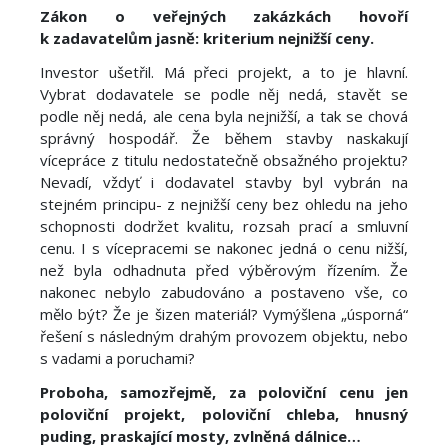
Zákon o veřejných zakázkách hovoří
k zadavatelům jasně: kriterium nejnižší ceny.
Investor ušetřil. Má přeci projekt, a to je hlavní.
Vybrat dodavatele se podle něj nedá, stavět se
podle něj nedá, ale cena byla nejnižší, a tak se chová
správný hospodář. Že během stavby naskakují
vícepráce z titulu nedostatečně obsažného projektu?
Nevadí, vždyť i dodavatel stavby byl vybrán na
stejném principu- z nejnižší ceny bez ohledu na jeho
schopnosti dodržet kvalitu, rozsah prací a smluvní
cenu. I s vícepracemi se nakonec jedná o cenu nižší,
než byla odhadnuta před výběrovým řízením. Že
nakonec nebylo zabudováno a postaveno vše, co
mělo být? Že je šizen materiál? Vymýšlena „úsporná“
řešení s následným drahým provozem objektu, nebo
s vadami a poruchami?
Proboha, samozřejmě, za poloviční cenu jen
poloviční projekt, poloviční chleba, hnusný
puding, praskající mosty, zvlněná dálnice…