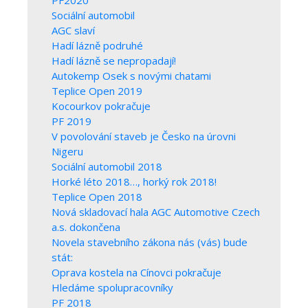
Sociální automobil
AGC slaví
Hadí lázně podruhé
Hadí lázně se nepropadají!
Autokemp Osek s novými chatami
Teplice Open 2019
Kocourkov pokračuje
PF 2019
V povolování staveb je Česko na úrovni
Nigeru
Sociální automobil 2018
Horké léto 2018…, horký rok 2018!
Teplice Open 2018
Nová skladovací hala AGC Automotive Czech
a.s. dokončena
Novela stavebního zákona nás (vás) bude
stát:
Oprava kostela na Cínovci pokračuje
Hledáme spolupracovníky
PF 2018