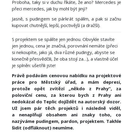
Proboha, taky si v duchu říkáte, že ano? Mercedes je
přeci mercedes, jak by mohl být jiný?
Jasně, s pudingem se párkrát spálím, a pak si začnu
kupovat chutnější, lepší, poctivější (a dražší).
S projektem se spálíte jen jednou. Obvykle stavíte
jen jednou, cena je značná, porovnání nemáte (přeci
si nekoupíte, jako já, dva různé pudingy, abyste se
konečně přesvědčili, že oba stojí za…), a vlastně účel
je splněn: ušetřili jste!
Právě podávám cenovou nabídku na projektové
práce pro Městský úřad, a mám depresi,
protože opět zvítězí „někdo z Prahy“, za
poloviční cenu, za kterou bych z Prahy ani
nedokázal do Teplic dojíždět na autorský dozor.
Už jsem pár těch projektů i následně viděl,
a nenaplňují obsahem ani znaky toho, co
nazýváme pudingem, pardon, projektem. Takhle
šidit (odfláknout) neumíme.