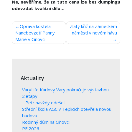
Ne, nevěříme, že za tuto cenu lze bez dumpingu
odevzdat kvalitní dílo…
Navigace
Oprava kostela
Zlatý kříž na Zámeckém
Nanebevzetí Panny
náměstí v novém hávu
pro
Marie v Cínovci
příspěvek
Aktuality
VaryLife Karlovy Vary pokračuje výstavbou
2.etapy
…Petr navždy odešel…
Střední škola AGC v Teplicích otevřela novou
budovu
Rodinný dům na Cínovci
PF 2026