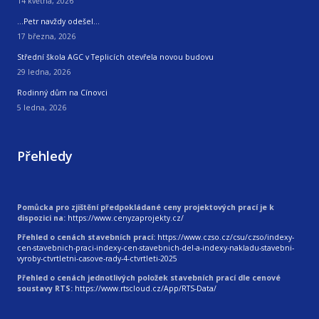
14 května, 2026
…Petr navždy odešel…
17 března, 2026
Střední škola AGC v Teplicích otevřela novou budovu
29 ledna, 2026
Rodinný dům na Cínovci
5 ledna, 2026
Přehledy
Pomůcka pro zjištění předpokládané ceny projektových prací je k
dispozici na:
https://www.cenyzaprojekty.cz/
Přehled o cenách stavebních prací:
https://www.czso.cz/csu/czso/indexy-
cen-stavebnich-praci-indexy-cen-stavebnich-del-a-indexy-nakladu-stavebni-
vyroby-ctvrtletni-casove-rady-4-ctvrtleti-2025
Přehled o cenách jednotlivých položek stavebních prací dle cenové
soustavy RTS:
https://www.rtscloud.cz/App/RTS-Data/