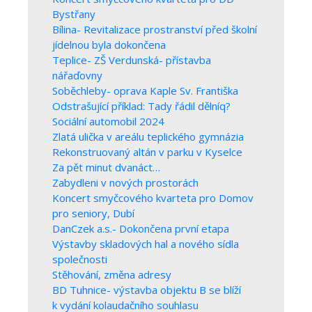
Bystřany
Bílina- Revitalizace prostranství před školní
jídelnou byla dokončena
Teplice- ZŠ Verdunská- přístavba
nářaďovny
Soběchleby- oprava Kaple Sv. Františka
Odstrašující příklad: Tady řádil dělníq?
Sociální automobil 2024
Zlatá ulička v areálu teplického gymnázia
Rekonstruovaný altán v parku v Kyselce
Za pět minut dvanáct…
Zabydleni v nových prostorách
Koncert smyčcového kvarteta pro Domov
pro seniory, Dubí
DanCzek a.s.- Dokončena první etapa
Výstavby skladových hal a nového sídla
společnosti
Stěhování, změna adresy
BD Tuhnice- výstavba objektu B se blíží
k vydání kolaudačního souhlasu