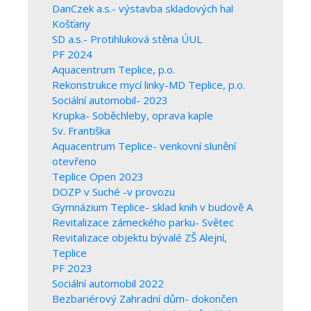
DanCzek a.s.- výstavba skladových hal
Košťany
SD a.s.- Protihluková stěna ÚUL
PF 2024
Aquacentrum Teplice, p.o.
Rekonstrukce mycí linky-MD Teplice, p.o.
Sociální automobil- 2023
Krupka- Soběchleby, oprava kaple
Sv. Františka
Aquacentrum Teplice- venkovní slunění
otevřeno
Teplice Open 2023
DOZP v Suché -v provozu
Gymnázium Teplice- sklad knih v budově A
Revitalizace zámeckého parku- Světec
Revitalizace objektu bývalé ZŠ Alejní,
Teplice
PF 2023
Sociální automobil 2022
Bezbariérový Zahradní dům- dokončen