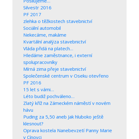
Posilujeme…
Silvestr 2016
PF 2017
zlehka o těžkostech stavebnictví
Sociální automobil
Nekecáme, makáme
Kvartální analýza stavebnictví
Vláda přidá na platech…
Hledáme zaměstnance, i externí
spolupracovníky
Mírná zima přeje stavebnictví
Společenské centrum v Oseku otevřeno
PF 2016
15 let s vámi…
Léto budiž pochváleno…
Zlatý kříž na Zámeckém náměstí v novém
hávu
Puding za 5,50 aneb Jak hluboko ještě
klesnout?
Oprava kostela Nanebevzetí Panny Marie
v Cínovci