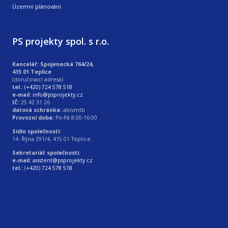
Územní plánování
PS projekty spol. s r.o.
Kancelář: Spojenecká 764/24,
415 01 Teplice
(doručovací adresa)
tel.:
(+420) 724 578 518
e-mail:
info@psprojekty.cz
IČ:
25 42 31 26
datová schránka:
abivmtb
Provozní doba:
Po-Pá 8:00-16:00
Sídlo společnosti:
14. Října 291/4, 415 01 Teplice
Sekretariát společnosti:
e-mail:
asistent@psprojekty.cz
tel.:
(
+420) 724 578 518