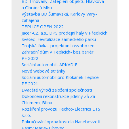
BD Trnovany, Zateplení objektů Hlávkova
a Obránců Míru
Výstavba BD Šumavská, Karlovy Vary-
zahájena
TEPLICE OPEN 2022
Jacer-CZ, a.s., DPS prodejní haly v Předlicích
Světec- revitalizace zámeckého parku
Trojská lávka- projektant osvobozen
Zahradní dům v Teplicích- bez bariér
PF 2022
Sociální automobil- ARKADIE
Nové webové stránky
Sociální automobil pro Klokánek Teplice
PF 2021
Dvacáté výročí založení společnosti
Dokončení rekonstrukce jídelny ZŠ Za
Chlumem, Bílina
Rozšíření provozu Techco-Electrics ETS
s.r.o.
Pokračování oprav kostela Nanebevzetí
Panny Marie- Cínovec