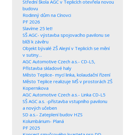
Střední škola AGC v Teplicích otevřela novou
budovu
Rodinný dům na Cínovci
PF 2026
Slavíme 25 let!
SŠ AGC- výstavba spojovacího pavilonu se
blíží k závěru
Objekt bývalé ZŠ Alejní v Teplicích se mění
v sutiny…
AGC Automotive Czech a.s.- CD-L5,
Přístavba skladové haly
Město Teplice- mycí linka, kolaudační řízení
Město Teplice realizuje MŠ v prostorách ZŠ
Kopernikova
AGC Automotive Czech a.s.- Linka CD-L5
SŠ AGC a.s. -přístavba vstupního pavilonu
a nových učeben
SD a.s.- Zateplení budov HZS
Kolumbárium- Planá
PF 2025
Koncert smyčcového kvarteta pro DD