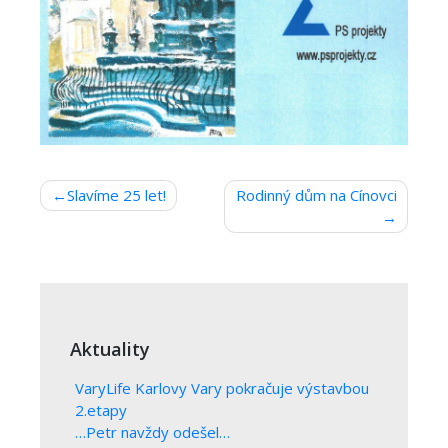
Navigace
Slavíme 25 let!
Rodinný dům na Cínovci
pro
příspěvek
Aktuality
VaryLife Karlovy Vary pokračuje výstavbou
2.etapy
…Petr navždy odešel…