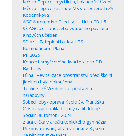
Město Teplice- mycí linka, kolaudační řízení
Město Teplice realizuje MŠ v prostorách ZŠ
Kopernikova
AGC Automotive Czech a.s.- Linka CD-L5
SŠ AGC a.s. -přístavba vstupního pavilonu
a nových učeben
SD a.s.- Zateplení budov HZS
Kolumbárium- Planá
PF 2025
Koncert smyčcového kvarteta pro DD
Bystřany
Bílina- Revitalizace prostranství před školní
jídelnou byla dokončena
Teplice- ZŠ Verdunská- přístavba
nářaďovny
Soběchleby- oprava Kaple Sv. Františka
Odstrašující příklad: Tady řádil dělníq?
Sociální automobil 2024
Zlatá ulička v areálu teplického gymnázia
Rekonstruovaný altán v parku v Kyselce
Za pět minut dvanáct…