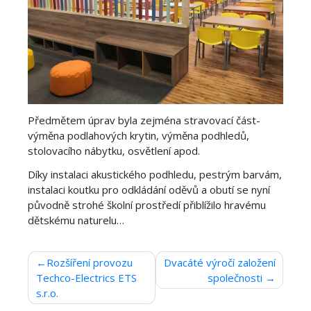
Předmětem úprav byla zejména stravovací část-
výměna podlahových krytin, výměna podhledů,
stolovacího nábytku, osvětlení apod.
Díky instalaci akustického podhledu, pestrým barvám,
instalaci koutku pro odkládání oděvů a obutí se nyní
původně strohé školní prostředí přiblížilo hravému
dětskému naturelu…
Navigace
Rozšíření provozu
Dvacáté výročí založení
Techco-Electrics ETS
společnosti
pro
s.r.o.
příspěvek