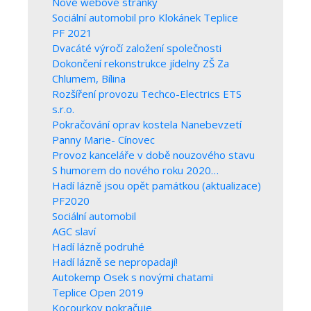
Nové webové stránky
Sociální automobil pro Klokánek Teplice
PF 2021
Dvacáté výročí založení společnosti
Dokončení rekonstrukce jídelny ZŠ Za
Chlumem, Bílina
Rozšíření provozu Techco-Electrics ETS
s.r.o.
Pokračování oprav kostela Nanebevzetí
Panny Marie- Cínovec
Provoz kanceláře v době nouzového stavu
S humorem do nového roku 2020…
Hadí lázně jsou opět památkou (aktualizace)
PF2020
Sociální automobil
AGC slaví
Hadí lázně podruhé
Hadí lázně se nepropadají!
Autokemp Osek s novými chatami
Teplice Open 2019
Kocourkov pokračuje