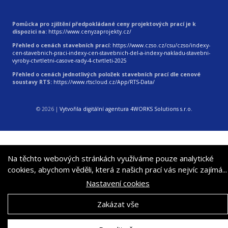
Pomůcka pro zjištění předpokládané ceny projektových prací je k
dispozici na:
https://www.cenyzaprojekty.cz/
Přehled o cenách stavebních prací:
https://www.czso.cz/csu/czso/indexy-
cen-stavebnich-praci-indexy-cen-stavebnich-del-a-indexy-nakladu-stavebni-
vyroby-ctvrtletni-casove-rady-4-ctvrtleti-2025
Přehled o cenách jednotlivých položek stavebních prací dle cenové
soustavy RTS:
https://www.rtscloud.cz/App/RTS-Data/
© 2026
|
Vytvořila digitální agentura 4WORKS Solutions s.r.o.
Na těchto webových stránkách využíváme pouze analytické
cookies, abychom věděli, která z našich prací vás nejvíc zajímá...
Nastavení cookies
Zakázat vše