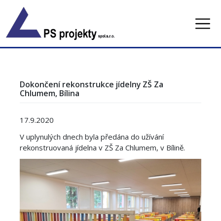
Skip
to
content
Dokončení rekonstrukce jídelny ZŠ Za
Chlumem, Bílina
17.9.2020
V uplynulých dnech byla předána do užívání
rekonstruovaná jídelna v ZŠ Za Chlumem, v Bílině.