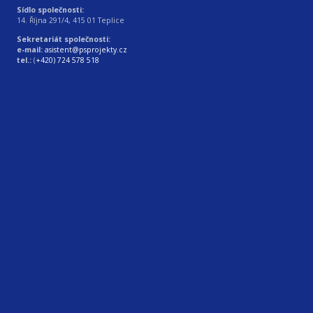
Sídlo společnosti:
14. Října 291/4, 415 01 Teplice
Sekretariát společnosti:
e-mail:
asistent@psprojekty.cz
tel.:
(
+420) 724 578 518