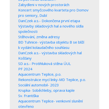
Zabydleni v nových prostorách
Koncert smyčcového kvarteta pro Domov
pro seniory, Dubí
DanCzek a.s.- Dokončena první etapa
Výstavby skladových hal a nového sídla
společnosti
Stěhování, změna adresy
BD Tuhnice- výstavba objektu B se blíží
k vydání kolaudačního souhlasu
DanCzek a.s.- výstavba skladových hal
Košťany
SD a.s.- Protihluková stěna ÚUL
PF 2024
Aquacentrum Teplice, p.o.
Rekonstrukce mycí linky-MD Teplice, p.o.
Sociální automobil- 2023
Krupka- Soběchleby, oprava kaple
Sv. Františka
Aquacentrum Teplice- venkovní slunění
otevřeno