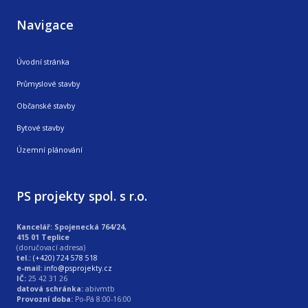
Navigace
Úvodní stránka
Průmyslové stavby
Občanské stavby
Bytové stavby
Územní plánování
PS projekty spol. s r.o.
Kancelář: Spojenecká 764/24,
415 01 Teplice
(doručovací adresa)
tel.:
(+420) 724 578 518
e-mail:
info@psprojekty.cz
IČ:
25 42 31 26
datová schránka:
abivmtb
Provozní doba:
Po-Pá 8:00-16:00