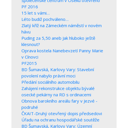
Společenské centrum v Oseku otevřeno
PF 2016
15 let s vámi…
Léto budiž pochváleno…
Zlatý kříž na Zámeckém náměstí v novém
hávu
Puding za 5,50 aneb Jak hluboko ještě
klesnout?
Oprava kostela Nanebevzetí Panny Marie
v Cínovci
PF2015
BD Šumavská, Karlovy Vary: Stavební
povolení nabylo právní moci
Předání sociálního automobilu
Zahájení rekonstrukce objektu bývalé
osecké pekárny na RD s ordinacemi
Obnova barokního areálu fary v Jezvé -
podruhé
ČKAIT-Druhý otevřený dopis předsedovi
Úřadu na ochranu hospodářské soutěže
BD Šumavská, Karlovy Vary: Územní