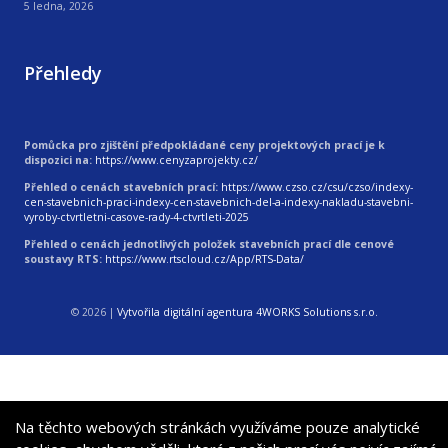
5 ledna, 2026
Přehledy
Pomůcka pro zjištění předpokládané ceny projektových prací je k
dispozici na:
https://www.cenyzaprojekty.cz/
Přehled o cenách stavebních prací:
https://www.czso.cz/csu/czso/indexy-
cen-stavebnich-praci-indexy-cen-stavebnich-del-a-indexy-nakladu-stavebni-
vyroby-ctvrtletni-casove-rady-4-ctvrtleti-2025
Přehled o cenách jednotlivých položek stavebních prací dle cenové
soustavy RTS:
https://www.rtscloud.cz/App/RTS-Data/
© 2026
|
Vytvořila digitální agentura 4WORKS Solutions s.r.o.
Na těchto webových stránkách využíváme pouze analytické