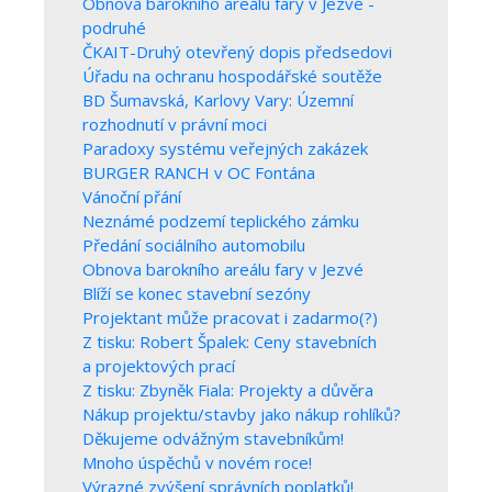
Obnova barokního areálu fary v Jezvé -
podruhé
ČKAIT-Druhý otevřený dopis předsedovi
Úřadu na ochranu hospodářské soutěže
BD Šumavská, Karlovy Vary: Územní
rozhodnutí v právní moci
Paradoxy systému veřejných zakázek
BURGER RANCH v OC Fontána
Vánoční přání
Neznámé podzemí teplického zámku
Předání sociálního automobilu
Obnova barokního areálu fary v Jezvé
Blíží se konec stavební sezóny
Projektant může pracovat i zadarmo(?)
Z tisku: Robert Špalek: Ceny stavebních
a projektových prací
Z tisku: Zbyněk Fiala: Projekty a důvěra
Nákup projektu/stavby jako nákup rohlíků?
Děkujeme odvážným stavebníkům!
Mnoho úspěchů v novém roce!
Výrazné zvýšení správních poplatků!