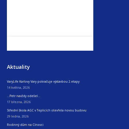
Aktuality
VaryLife Karlovy Vary pokračuje výstavbou 2.etapy
14 května, 2026
…Petr navždy odešel…
17 března, 2026
Střední škola AGC v Teplicích otevřela novou budovu
29 ledna, 2026
Rodinný dům na Cínovci