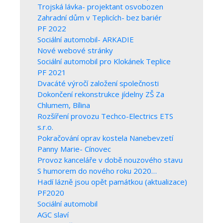
Trojská lávka- projektant osvobozen
Zahradní dům v Teplicích- bez bariér
PF 2022
Sociální automobil- ARKADIE
Nové webové stránky
Sociální automobil pro Klokánek Teplice
PF 2021
Dvacáté výročí založení společnosti
Dokončení rekonstrukce jídelny ZŠ Za
Chlumem, Bílina
Rozšíření provozu Techco-Electrics ETS
s.r.o.
Pokračování oprav kostela Nanebevzetí
Panny Marie- Cínovec
Provoz kanceláře v době nouzového stavu
S humorem do nového roku 2020…
Hadí lázně jsou opět památkou (aktualizace)
PF2020
Sociální automobil
AGC slaví