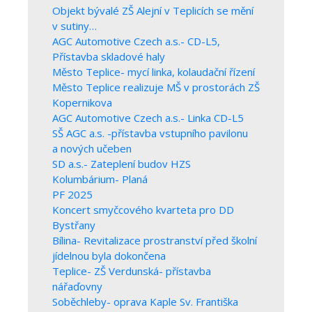
Objekt bývalé ZŠ Alejní v Teplicích se mění
v sutiny…
AGC Automotive Czech a.s.- CD-L5,
Přístavba skladové haly
Město Teplice- mycí linka, kolaudační řízení
Město Teplice realizuje MŠ v prostorách ZŠ
Kopernikova
AGC Automotive Czech a.s.- Linka CD-L5
SŠ AGC a.s. -přístavba vstupního pavilonu
a nových učeben
SD a.s.- Zateplení budov HZS
Kolumbárium- Planá
PF 2025
Koncert smyčcového kvarteta pro DD
Bystřany
Bílina- Revitalizace prostranství před školní
jídelnou byla dokončena
Teplice- ZŠ Verdunská- přístavba
nářaďovny
Soběchleby- oprava Kaple Sv. Františka