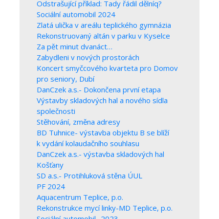
Odstrašující příklad: Tady řádil dělníq?
Sociální automobil 2024
Zlatá ulička v areálu teplického gymnázia
Rekonstruovaný altán v parku v Kyselce
Za pět minut dvanáct…
Zabydleni v nových prostorách
Koncert smyčcového kvarteta pro Domov
pro seniory, Dubí
DanCzek a.s.- Dokončena první etapa
Výstavby skladových hal a nového sídla
společnosti
Stěhování, změna adresy
BD Tuhnice- výstavba objektu B se blíží
k vydání kolaudačního souhlasu
DanCzek a.s.- výstavba skladových hal
Košťany
SD a.s.- Protihluková stěna ÚUL
PF 2024
Aquacentrum Teplice, p.o.
Rekonstrukce mycí linky-MD Teplice, p.o.
Sociální automobil- 2023