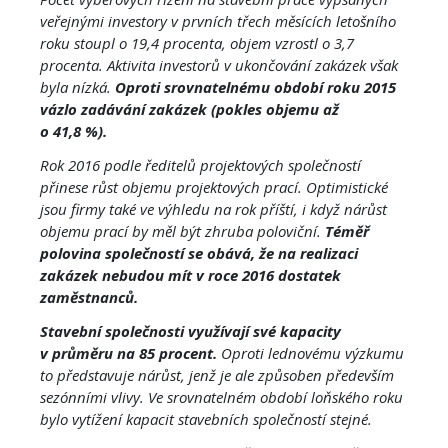
veřejnými investory v prvních třech měsících letošního
roku stoupl o 19,4 procenta, objem vzrostl o 3,7
procenta. Aktivita investorů v ukončování zakázek však
byla nízká.
Oproti srovnatelnému období roku 2015
vázlo zadávání zakázek (pokles objemu až
o 41,8 %).
Rok 2016 podle ředitelů projektových společností
přinese růst objemu projektových prací. Optimistické
jsou firmy také ve výhledu na rok příští, i když nárůst
objemu prací by měl být zhruba poloviční.
Téměř
polovina
společností se obává, že na realizaci
zakázek nebudou mít v roce 2016 dostatek
zaměstnanců.
Stavební společnosti využívají své kapacity
v průměru na 85 procent.
Oproti lednovému výzkumu
to představuje nárůst, jenž je ale způsoben především
sezónními vlivy. Ve srovnatelném období loňského roku
bylo vytížení kapacit stavebních společností stejné.