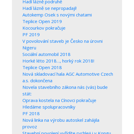
Hadí lázně podruhé
Hadí lázně se nepropadají!
Autokemp Osek s novými chatami
Teplice Open 2019
Kocourkov pokračuje
PF 2019
V povolování staveb je Česko na úrovni
Nigeru
Sociální automobil 2018
Horké léto 2018…, horký rok 2018!
Teplice Open 2018
Nová skladovací hala AGC Automotive Czech
a.s. dokončena
Novela stavebního zákona nás (vás) bude
stát:
Oprava kostela na Cínovci pokračuje
Hledáme spolupracovníky
PF 2018
Nová linka na výrobu autoskel zahájila
provoz
Stavební povolení vyřídíte rychleji i v Kongu