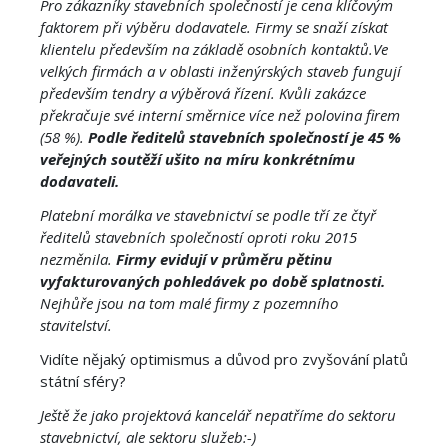
Pro zákazníky stavebních společností je cena klíčovým
faktorem při výběru dodavatele. Firmy se snaží získat
klientelu především na základě osobních kontaktů.Ve
velkých firmách a v oblasti inženýrských staveb fungují
především tendry a výběrová řízení. Kvůli zakázce
překračuje své interní směrnice více než polovina firem
(58 %).
Podle ředitelů stavebních společností je 45 %
veřejných soutěží ušito na míru
konkrétnímu
dodavateli.
Platební morálka ve stavebnictví se podle tří ze čtyř
ředitelů stavebních společností oproti roku 2015
nezměnila.
Firmy evidují v průměru pětinu
vyfakturovaných pohledávek po době splatnosti.
Nejhůře jsou na tom malé firmy z pozemního
stavitelství.
Vidíte nějaký optimismus a důvod pro zvyšování platů
státní sféry?
Ještě že jako projektová kancelář nepatříme do sektoru
stavebnictví, ale sektoru služeb:-)