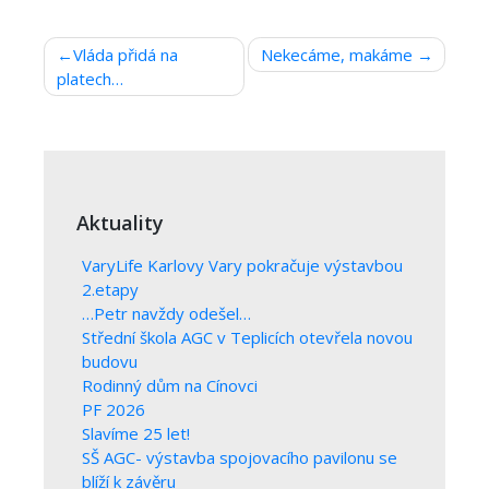
Navigace
Vláda přidá na
Nekecáme, makáme
platech…
pro
příspěvek
Aktuality
VaryLife Karlovy Vary pokračuje výstavbou
2.etapy
…Petr navždy odešel…
Střední škola AGC v Teplicích otevřela novou
budovu
Rodinný dům na Cínovci
PF 2026
Slavíme 25 let!
SŠ AGC- výstavba spojovacího pavilonu se
blíží k závěru