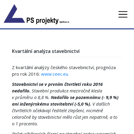
Skip
to
content
Kvartální analýza stavebnictví
Z kvartální analýzy českého stavebnictví, prognóza
pro rok 2016:
www.ceec.eu
Stavebnictví se v prvním čtvrtletí roku 2016
nedařilo.
Stavební produkce meziročně klesla
v průměru o 8,8 %.
Nedařilo se pozemnímu (- 9,9 %)
ani inženýrskému stavitelství (-5,0 %).
V dalších
čtvrtletích očekávají ředitelé zlepšení, nicméně
celoročně by stavebnictví mělo růst jen nepatrně, a to
o 1 procento.
Počet výběrových řízení na stavební práce vypsaných