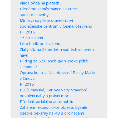
Vláda přidá na platech…
Hledáme zaměstnance, i externí
spolupracovníky
Mírná zima přeje stavebnictví
Společenské centrum v Oseku otevřeno
PF 2016
15 let s vámi…
Léto budiž pochváleno…
Zlatý kříž na Zámeckém náměstí v novém
hávu
Puding za 5,50 aneb Jak hluboko ještě
klesnout?
Oprava kostela Nanebevzetí Panny Marie
v Cínovci
PF2015
BD Šumavská, Karlovy Vary: Stavební
povolení nabylo právní moci
Předání sociálního automobilu
Zahájení rekonstrukce objektu bývalé
osecké pekárny na RD s ordinacemi