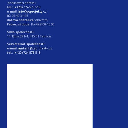
(doručovací adresa)
tel.:
(+420) 724 578 518
e-mail:
info@psprojekty.cz
IČ:
25 42 31 26
datová schránka:
abivmtb
Provozní doba:
Po-Pá 8:00-16:00
Sídlo společnosti:
14. Října 291/4, 415 01 Teplice
Sekretariát společnosti:
e-mail:
asistent@psprojekty.cz
tel.:
(
+420) 724 578 518