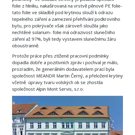
folie z hliníku, nakašírovaná na vrstvě pěnové PE folie-
tato folie ve skladbě pod krytinou slouží k odrazu
tepelného záření a zamezení přehřívání podkrovního
bytu, pro pokrývače však zároveň sloužila jako
nechtěné solarium- folie má odrazivost slunečního
záření až 97%, byli tedy vystaveni slunečnímu žáru
oboustranně.
Protože práce přes ztížené pracovní podmínky
dopadla dobře a pozitivních zpráv i pochval je málo,
prozradím, že generálním dodavatelem prací byla
společnost MEANDR Martin Černý, a přeložení krytiny
včetně úpravy tvaru volských ok se zhostila
společnost Alpin Mont Servis, s.r.o.