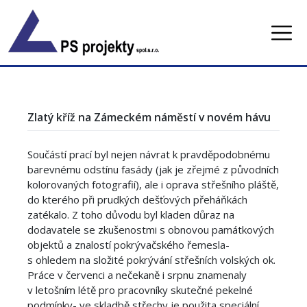
Skip
to
content
Zlatý kříž na Zámeckém náměstí v novém hávu
Součástí prací byl nejen návrat k pravděpodobnému
barevnému odstínu fasády (jak je zřejmé z původních
kolorovaných fotografií), ale i oprava střešního pláště,
do kterého při prudkých dešťových přeháňkách
zatékalo. Z toho důvodu byl kladen důraz na
dodavatele se zkušenostmi s obnovou památkových
objektů a znalostí pokrývačského řemesla-
s ohledem na složité pokrývání střešních volských ok.
Práce v červenci a nečekaně i srpnu znamenaly
v letošním létě pro pracovníky skutečné pekelné
podmínky- ve skladbě střechy je použita speciální