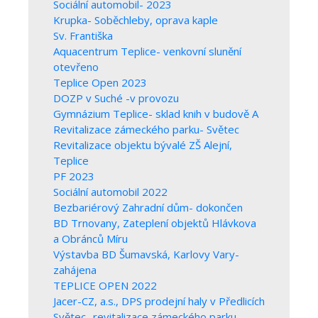
Sociální automobil- 2023
Krupka- Soběchleby, oprava kaple
Sv. Františka
Aquacentrum Teplice- venkovní slunění
otevřeno
Teplice Open 2023
DOZP v Suché -v provozu
Gymnázium Teplice- sklad knih v budově A
Revitalizace zámeckého parku- Světec
Revitalizace objektu bývalé ZŠ Alejní,
Teplice
PF 2023
Sociální automobil 2022
Bezbariérový Zahradní dům- dokončen
BD Trnovany, Zateplení objektů Hlávkova
a Obránců Míru
Výstavba BD Šumavská, Karlovy Vary-
zahájena
TEPLICE OPEN 2022
Jacer-CZ, a.s., DPS prodejní haly v Předlicích
Světec- revitalizace zámeckého parku