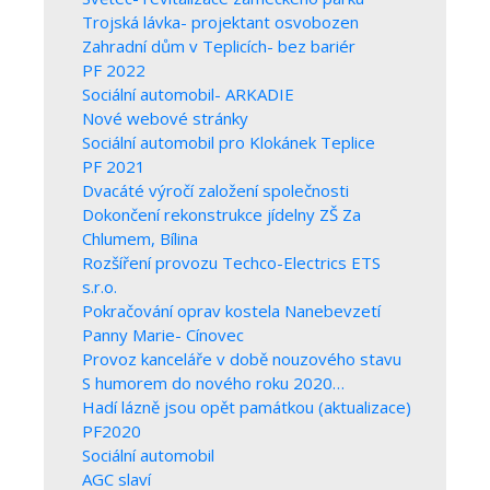
Trojská lávka- projektant osvobozen
Zahradní dům v Teplicích- bez bariér
PF 2022
Sociální automobil- ARKADIE
Nové webové stránky
Sociální automobil pro Klokánek Teplice
PF 2021
Dvacáté výročí založení společnosti
Dokončení rekonstrukce jídelny ZŠ Za
Chlumem, Bílina
Rozšíření provozu Techco-Electrics ETS
s.r.o.
Pokračování oprav kostela Nanebevzetí
Panny Marie- Cínovec
Provoz kanceláře v době nouzového stavu
S humorem do nového roku 2020…
Hadí lázně jsou opět památkou (aktualizace)
PF2020
Sociální automobil
AGC slaví