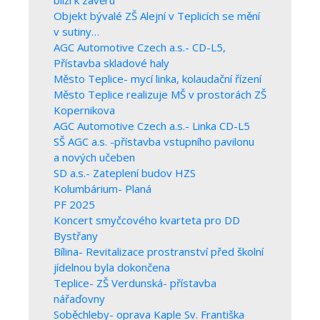
blíží k závěru
Objekt bývalé ZŠ Alejní v Teplicích se mění
v sutiny…
AGC Automotive Czech a.s.- CD-L5,
Přístavba skladové haly
Město Teplice- mycí linka, kolaudační řízení
Město Teplice realizuje MŠ v prostorách ZŠ
Kopernikova
AGC Automotive Czech a.s.- Linka CD-L5
SŠ AGC a.s. -přístavba vstupního pavilonu
a nových učeben
SD a.s.- Zateplení budov HZS
Kolumbárium- Planá
PF 2025
Koncert smyčcového kvarteta pro DD
Bystřany
Bílina- Revitalizace prostranství před školní
jídelnou byla dokončena
Teplice- ZŠ Verdunská- přístavba
nářaďovny
Soběchleby- oprava Kaple Sv. Františka