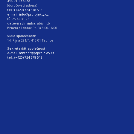
415 01 Teplice
(doručovací adresa)
tel.:
(+420) 724 578 518
e-mail:
info@psprojekty.cz
IČ:
25 42 31 26
datová schránka:
abivmtb
Provozní doba:
Po-Pá 8:00-16:00
Sídlo společnosti:
14. Října 291/4, 415 01 Teplice
Sekretariát společnosti:
e-mail:
asistent@psprojekty.cz
tel.:
(
+420) 724 578 518