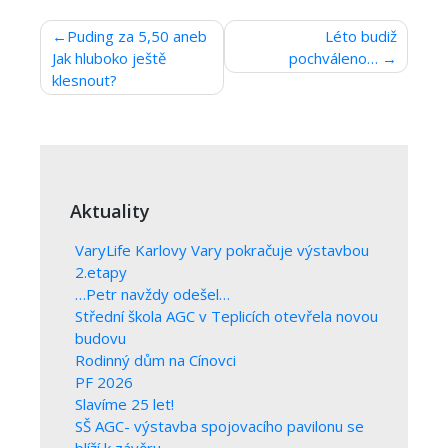
Navigace
Puding za 5,50 aneb
Léto budiž
Jak hluboko ještě
pochváleno…
pro
klesnout?
příspěvek
Aktuality
VaryLife Karlovy Vary pokračuje výstavbou
2.etapy
…Petr navždy odešel…
Střední škola AGC v Teplicích otevřela novou
budovu
Rodinný dům na Cínovci
PF 2026
Slavíme 25 let!
SŠ AGC- výstavba spojovacího pavilonu se