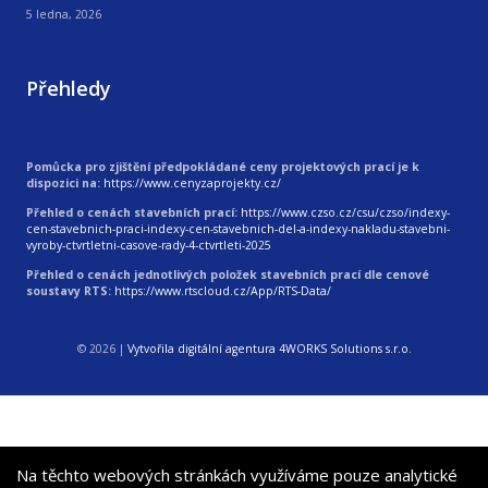
5 ledna, 2026
Přehledy
Pomůcka pro zjištění předpokládané ceny projektových prací je k
dispozici na:
https://www.cenyzaprojekty.cz/
Přehled o cenách stavebních prací:
https://www.czso.cz/csu/czso/indexy-
cen-stavebnich-praci-indexy-cen-stavebnich-del-a-indexy-nakladu-stavebni-
vyroby-ctvrtletni-casove-rady-4-ctvrtleti-2025
Přehled o cenách jednotlivých položek stavebních prací dle cenové
soustavy RTS:
https://www.rtscloud.cz/App/RTS-Data/
© 2026
|
Vytvořila digitální agentura 4WORKS Solutions s.r.o.
Na těchto webových stránkách využíváme pouze analytické