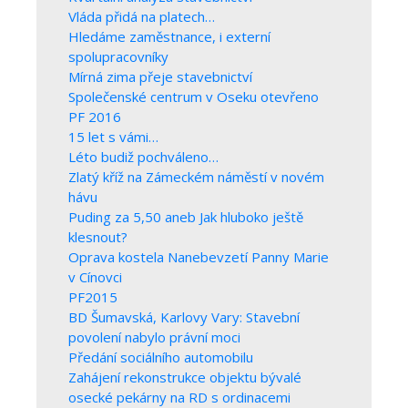
Vláda přidá na platech…
Hledáme zaměstnance, i externí
spolupracovníky
Mírná zima přeje stavebnictví
Společenské centrum v Oseku otevřeno
PF 2016
15 let s vámi…
Léto budiž pochváleno…
Zlatý kříž na Zámeckém náměstí v novém
hávu
Puding za 5,50 aneb Jak hluboko ještě
klesnout?
Oprava kostela Nanebevzetí Panny Marie
v Cínovci
PF2015
BD Šumavská, Karlovy Vary: Stavební
povolení nabylo právní moci
Předání sociálního automobilu
Zahájení rekonstrukce objektu bývalé
osecké pekárny na RD s ordinacemi