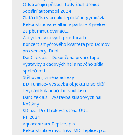
Odstrašující příklad: Tady řádil dělníq?
Sociální automobil 2024
Zlatá ulička v areálu teplického gymnázia
Rekonstruovaný altán v parku v Kyselce
Za pět minut dvanáct…
Zabydleni v nových prostorách
Koncert smyčcového kvarteta pro Domov
pro seniory, Dubí
DanCzek a.s.- Dokončena první etapa
Výstavby skladových hal a nového sídla
společnosti
Stěhování, změna adresy
BD Tuhnice- výstavba objektu B se blíží
k vydání kolaudačního souhlasu
DanCzek a.s.- výstavba skladových hal
Košťany
SD a.s.- Protihluková stěna ÚUL
PF 2024
Aquacentrum Teplice, p.o.
Rekonstrukce mycí linky-MD Teplice, p.o.