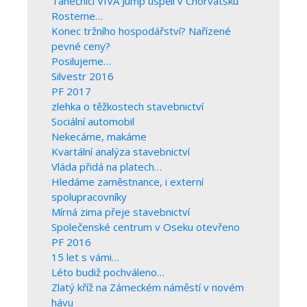
Tanečníci VIVA Jump uspěli v Chorvatsku
Rosteme…
Konec tržního hospodářství? Nařízené
pevné ceny?
Posilujeme…
Silvestr 2016
PF 2017
zlehka o těžkostech stavebnictví
Sociální automobil
Nekecáme, makáme
Kvartální analýza stavebnictví
Vláda přidá na platech…
Hledáme zaměstnance, i externí
spolupracovníky
Mírná zima přeje stavebnictví
Společenské centrum v Oseku otevřeno
PF 2016
15 let s vámi…
Léto budiž pochváleno…
Zlatý kříž na Zámeckém náměstí v novém
hávu