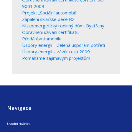
9001:2009
Projekt „Sociální automobil“
Zapálení sklářské pece R2
Nízkoenergetický rodinný dům, Bystřany
Oprávnění užívání certifikátu
Předání automobilu
Úspory energií – Zelená úsporám potřetí
Úspory energií – závěr roku 2009
Pomáháme zajímavým projektům
Navigace
Úvodní stránka