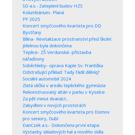
SD a.s.- Zateplení budov HZS
Kolumbárium- Planá
PF 2025
Koncert smyčcového kvarteta pro DD
Bystřany
Bílina- Revitalizace prostranství před školní
jídelnou byla dokončena
Teplice- ZŠ Verdunská- přístavba
nářaďovny
Soběchleby- oprava Kaple Sv. Františka
Odstrašující příklad: Tady řádil dělníq?
Sociální automobil 2024
Zlatá ulička v areálu teplického gymnázia
Rekonstruovaný altán v parku v Kyselce
Za pět minut dvanáct…
Zabydleni v nových prostorách
Koncert smyčcového kvarteta pro Domov
pro seniory, Dubí
DanCzek a.s.- Dokončena první etapa
Výstavby skladových hal a nového sídla