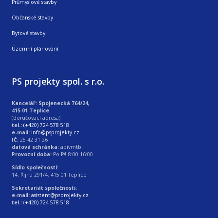
Průmyslové stavby
Občanské stavby
Bytové stavby
Územní plánování
PS projekty spol. s r.o.
Kancelář: Spojenecká 764/24,
415 01 Teplice
(doručovací adresa)
tel.:
(+420) 724 578 518
e-mail:
info@psprojekty.cz
IČ:
25 42 31 26
datová schránka:
abivmtb
Provozní doba:
Po-Pá 8:00-16:00
Sídlo společnosti:
14. Října 291/4, 415 01 Teplice
Sekretariát společnosti:
e-mail:
asistent@psprojekty.cz
tel.:
(
+420) 724 578 518