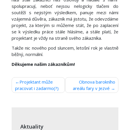
spolupracují, neboť nejsou nelogicky tlačeni do
soutěží s nejistým výsledkem, panuje mezi námi
vzájemná důvěra, zákazník má jistotu, že odevzdáme
projekt, za kterým si můžeme stát, že po zaplacení
se k výsledku práce stále hlásíme, a stále platí, že
projektant je vždy na straně svého zákazníka.
Takže nic nového pod sluncem, letošní rok je vlastně
běžný, normální.
Děkujeme našim zákazníkům!
Navigace
Projektant může
Obnova barokního
pracovat i zadarmo(?)
areálu fary v Jezvé
pro
příspěvek
Aktuality