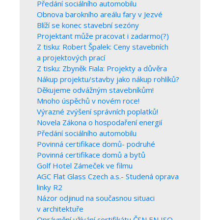
Předání sociálního automobilu
Obnova barokního areálu fary v Jezvé
Blíží se konec stavební sezóny
Projektant může pracovat i zadarmo(?)
Z tisku: Robert Špalek: Ceny stavebních
a projektových prací
Z tisku: Zbyněk Fiala: Projekty a důvěra
Nákup projektu/stavby jako nákup rohlíků?
Děkujeme odvážným stavebníkům!
Mnoho úspěchů v novém roce!
Výrazné zvýšení správních poplatků!
Novela Zákona o hospodaření energií
Předání sociálního automobilu
Povinná certifikace domů- podruhé
Povinná certifikace domů a bytů
Golf Hotel Zámeček ve filmu
AGC Flat Glass Czech a.s.- Studená oprava
linky R2
Názor odjinud na současnou situaci
v architektuře
Oprávnění užívání certifikátu ČSN EN ISO