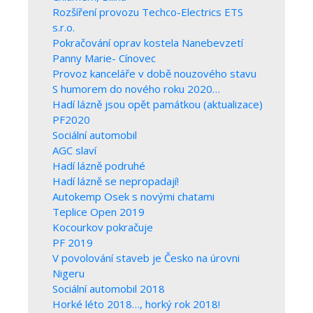
Rozšíření provozu Techco-Electrics ETS
s.r.o.
Pokračování oprav kostela Nanebevzetí
Panny Marie- Cínovec
Provoz kanceláře v době nouzového stavu
S humorem do nového roku 2020…
Hadí lázně jsou opět památkou (aktualizace)
PF2020
Sociální automobil
AGC slaví
Hadí lázně podruhé
Hadí lázně se nepropadají!
Autokemp Osek s novými chatami
Teplice Open 2019
Kocourkov pokračuje
PF 2019
V povolování staveb je Česko na úrovni
Nigeru
Sociální automobil 2018
Horké léto 2018…, horký rok 2018!