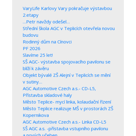
VaryLife Karlovy Vary pokračuje výstavbou
2.etapy
…Petr navždy odešel…
Střední škola AGC v Teplicích otevřela novou
budovu
Rodinný dům na Cínovci
PF 2026
Slavíme 25 let!
SŠ AGC- výstavba spojovacího pavilonu se
blíží k závěru
Objekt bývalé ZŠ Alejní v Teplicích se mění
v sutiny…
AGC Automotive Czech a.s.- CD-L5,
Přístavba skladové haly
Město Teplice- mycí linka, kolaudační řízení
Město Teplice realizuje MŠ v prostorách ZŠ
Kopernikova
AGC Automotive Czech a.s.- Linka CD-L5
SŠ AGC a.s. -přístavba vstupního pavilonu
a nových učeben