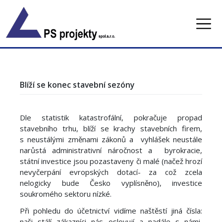
Skip
to
content
Blíží se konec stavební sezóny
Dle statistik katastrofální, pokračuje propad
stavebního trhu, blíží se krachy stavebních firem,
s neustálými změnami zákonů a vyhlášek neustále
narůstá administrativní náročnost a byrokracie,
státní investice jsou pozastaveny či malé (načež hrozí
nevyčerpání evropských dotací- za což zcela
nelogicky bude Česko vyplísněno), investice
soukromého sektoru nízké.
Při pohledu do účetnictví vidíme naštěstí jiná čísla:
naši stálí zákazníci nás oslovují a nadále s námi