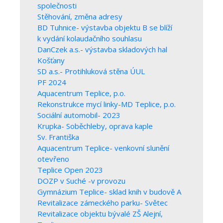
společnosti
Stěhování, změna adresy
BD Tuhnice- výstavba objektu B se blíží
k vydání kolaudačního souhlasu
DanCzek a.s.- výstavba skladových hal
Košťany
SD a.s.- Protihluková stěna ÚUL
PF 2024
Aquacentrum Teplice, p.o.
Rekonstrukce mycí linky-MD Teplice, p.o.
Sociální automobil- 2023
Krupka- Soběchleby, oprava kaple
Sv. Františka
Aquacentrum Teplice- venkovní slunění
otevřeno
Teplice Open 2023
DOZP v Suché -v provozu
Gymnázium Teplice- sklad knih v budově A
Revitalizace zámeckého parku- Světec
Revitalizace objektu bývalé ZŠ Alejní,