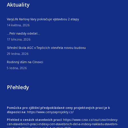
Aktuality
VaryLife Karlovy Vary pokračuje výstavbou 2.etapy
14 května, 2026
…Petr navždy odešel…
17 března, 2026
Střední škola AGC v Teplicích otevřela novou budovu
29 ledna, 2026
Rodinný dům na Cínovci
5 ledna, 2026
Přehledy
Pomůcka pro zjištění předpokládané ceny projektových prací je k
dispozici na:
https://www.cenyzaprojekty.cz/
Přehled o cenách stavebních prací:
https://www.czso.cz/csu/czso/indexy-
cen-stavebnich-praci-indexy-cen-stavebnich-del-a-indexy-nakladu-stavebni-