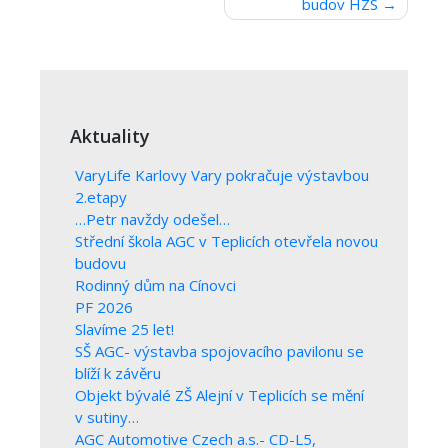
budov HZS
pro
příspěvek
Aktuality
VaryLife Karlovy Vary pokračuje výstavbou
2.etapy
…Petr navždy odešel…
Střední škola AGC v Teplicích otevřela novou
budovu
Rodinný dům na Cínovci
PF 2026
Slavíme 25 let!
SŠ AGC- výstavba spojovacího pavilonu se
blíží k závěru
Objekt bývalé ZŠ Alejní v Teplicích se mění
v sutiny…
AGC Automotive Czech a.s.- CD-L5,