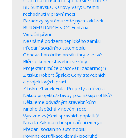
Úřadu na ochranu hospodářské soutěže
BD Šumavská, Karlovy Vary: Územní
rozhodnutí v právní moci
Paradoxy systému veřejných zakázek
BURGER RANCH v OC Fontána
Vánoční přání
Neznámé podzemí teplického zámku
Předání sociálního automobilu
Obnova barokního areálu fary v Jezvé
Blíží se konec stavební sezóny
Projektant může pracovat i zadarmo(?)
Z tisku: Robert Špalek: Ceny stavebních
a projektových prací
Z tisku: Zbyněk Fiala: Projekty a důvěra
Nákup projektu/stavby jako nákup rohlíků?
Děkujeme odvážným stavebníkům!
Mnoho úspěchů v novém roce!
Výrazné zvýšení správních poplatků!
Novela Zákona o hospodaření energií
Předání sociálního automobilu
Povinná certifikace domů- podruhé