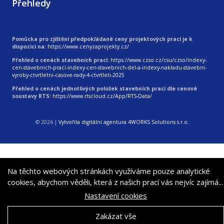
Přehledy
Pomůcka pro zjištění předpokládané ceny projektových prací je k
dispozici na:
https://www.cenyzaprojekty.cz/
Přehled o cenách stavebních prací:
https://www.czso.cz/csu/czso/indexy-
cen-stavebnich-praci-indexy-cen-stavebnich-del-a-indexy-nakladu-stavebni-
vyroby-ctvrtletni-casove-rady-4-ctvrtleti-2025
Přehled o cenách jednotlivých položek stavebních prací dle cenové
soustavy RTS:
https://www.rtscloud.cz/App/RTS-Data/
© 2026
|
Vytvořila digitální agentura 4WORKS Solutions s.r.o.
Na těchto webových stránkách využíváme pouze analytické
cookies, abychom věděli, která z našich prací vás nejvíc zajímá...
Nastavení cookies
Zakázat vše