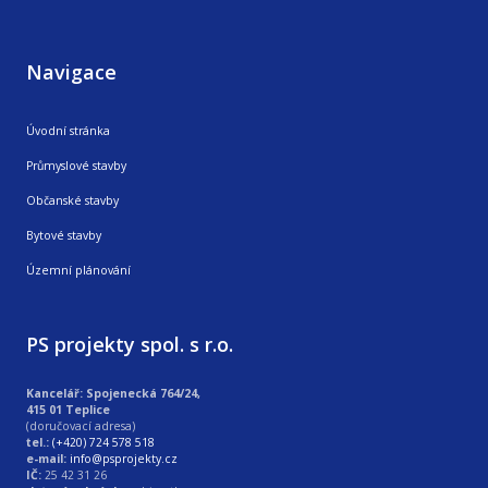
Navigace
Úvodní stránka
Průmyslové stavby
Občanské stavby
Bytové stavby
Územní plánování
PS projekty spol. s r.o.
Kancelář: Spojenecká 764/24,
415 01 Teplice
(doručovací adresa)
tel.:
(+420) 724 578 518
e-mail:
info@psprojekty.cz
IČ:
25 42 31 26