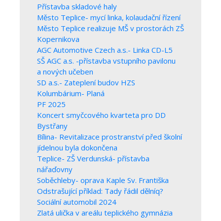
Přístavba skladové haly
Město Teplice- mycí linka, kolaudační řízení
Město Teplice realizuje MŠ v prostorách ZŠ
Kopernikova
AGC Automotive Czech a.s.- Linka CD-L5
SŠ AGC a.s. -přístavba vstupního pavilonu
a nových učeben
SD a.s.- Zateplení budov HZS
Kolumbárium- Planá
PF 2025
Koncert smyčcového kvarteta pro DD
Bystřany
Bílina- Revitalizace prostranství před školní
jídelnou byla dokončena
Teplice- ZŠ Verdunská- přístavba
nářaďovny
Soběchleby- oprava Kaple Sv. Františka
Odstrašující příklad: Tady řádil dělníq?
Sociální automobil 2024
Zlatá ulička v areálu teplického gymnázia