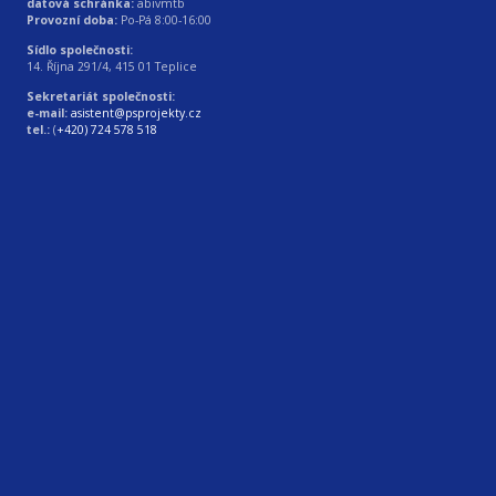
datová schránka:
abivmtb
Provozní doba:
Po-Pá 8:00-16:00
Sídlo společnosti:
14. Října 291/4, 415 01 Teplice
Sekretariát společnosti:
e-mail:
asistent@psprojekty.cz
tel.:
(
+420) 724 578 518