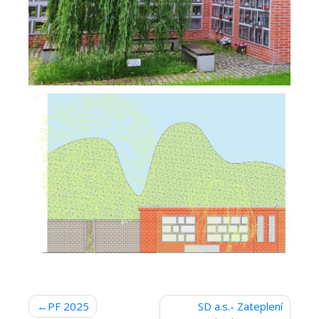
Navigace
PF 2025
SD a.s.- Zateplení