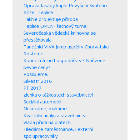
Oprava fasády kaple Povýšení Svatého
Kříže- Teplice
Takhle projektuje příroda
Teplice OPEN- šachový turnaj
Severočeská vědecká knihovna se
přestěhovala
Tanečníci VIVA Jump uspěli v Chorvatsku
Rosteme…
Konec tržního hospodářství? Nařízené
pevné ceny?
Posilujeme…
Silvestr 2016
PF 2017
zlehka o těžkostech stavebnictví
Sociální automobil
Nekecáme, makáme
Kvartální analýza stavebnictví
Vláda přidá na platech…
Hledáme zaměstnance, i externí
spolupracovníky