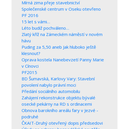
Mírná zima přeje stavebnictví
Společenské centrum v Oseku otevřeno
PF 2016
15 let s vámi…
Léto budiž pochváleno…
Zlatý kříž na Zámeckém náměstí v novém
hávu
Puding za 5,50 aneb Jak hluboko ještě
klesnout?
Oprava kostela Nanebevzetí Panny Marie
v Cínovci
PF2015
BD Šumavská, Karlovy Vary: Stavební
povolení nabylo právní moci
Předání sociálního automobilu
Zahájení rekonstrukce objektu bývalé
osecké pekárny na RD s ordinacemi
Obnova barokního areálu fary v Jezvé -
podruhé
ČKAIT-Druhý otevřený dopis předsedovi