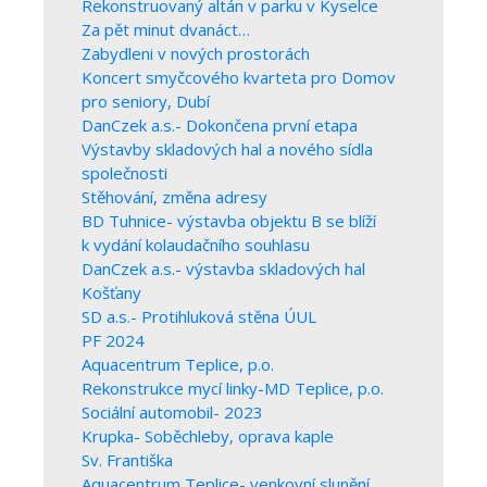
Rekonstruovaný altán v parku v Kyselce
Za pět minut dvanáct…
Zabydleni v nových prostorách
Koncert smyčcového kvarteta pro Domov
pro seniory, Dubí
DanCzek a.s.- Dokončena první etapa
Výstavby skladových hal a nového sídla
společnosti
Stěhování, změna adresy
BD Tuhnice- výstavba objektu B se blíží
k vydání kolaudačního souhlasu
DanCzek a.s.- výstavba skladových hal
Košťany
SD a.s.- Protihluková stěna ÚUL
PF 2024
Aquacentrum Teplice, p.o.
Rekonstrukce mycí linky-MD Teplice, p.o.
Sociální automobil- 2023
Krupka- Soběchleby, oprava kaple
Sv. Františka
Aquacentrum Teplice- venkovní slunění