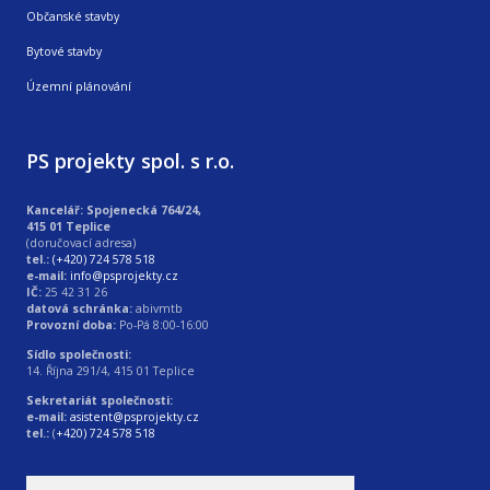
Občanské stavby
Bytové stavby
Územní plánování
PS projekty spol. s r.o.
Kancelář: Spojenecká 764/24,
415 01 Teplice
(doručovací adresa)
tel.:
(+420) 724 578 518
e-mail:
info@psprojekty.cz
IČ:
25 42 31 26
datová schránka:
abivmtb
Provozní doba:
Po-Pá 8:00-16:00
Sídlo společnosti:
14. Října 291/4, 415 01 Teplice
Sekretariát společnosti:
e-mail:
asistent@psprojekty.cz
tel.:
(
+420) 724 578 518