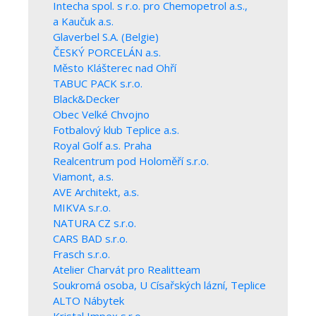
Intecha spol. s r.o. pro Chemopetrol a.s.,
a Kaučuk a.s.
Glaverbel S.A. (Belgie)
ČESKÝ PORCELÁN a.s.
Město Klášterec nad Ohří
TABUC PACK s.r.o.
Black&Decker
Obec Velké Chvojno
Fotbalový klub Teplice a.s.
Royal Golf a.s. Praha
Realcentrum pod Holoměří s.r.o.
Viamont, a.s.
AVE Architekt, a.s.
MIKVA s.r.o.
NATURA CZ s.r.o.
CARS BAD s.r.o.
Frasch s.r.o.
Atelier Charvát pro Realitteam
Soukromá osoba, U Císařských lázní, Teplice
ALTO Nábytek