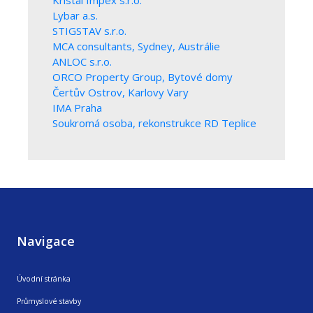
Kristal Impex s.r.o.
Lybar a.s.
STIGSTAV s.r.o.
MCA consultants, Sydney, Austrálie
ANLOC s.r.o.
ORCO Property Group, Bytové domy
Čertův Ostrov, Karlovy Vary
IMA Praha
Soukromá osoba, rekonstrukce RD Teplice
Navigace
Úvodní stránka
Průmyslové stavby