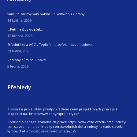
VaryLife Karlovy Vary pokračuje výstavbou 2.etapy
14 května, 2026
…Petr navždy odešel…
17 března, 2026
Střední škola AGC v Teplicích otevřela novou budovu
29 ledna, 2026
Rodinný dům na Cínovci
5 ledna, 2026
Přehledy
Pomůcka pro zjištění předpokládané ceny projektových prací je k
dispozici na:
https://www.cenyzaprojekty.cz/
Přehled o cenách stavebních prací:
https://www.czso.cz/csu/czso/indexy-
cen-stavebnich-praci-indexy-cen-stavebnich-del-a-indexy-nakladu-stavebni-
vyroby-ctvrtletni-casove-rady-4-ctvrtleti-2025