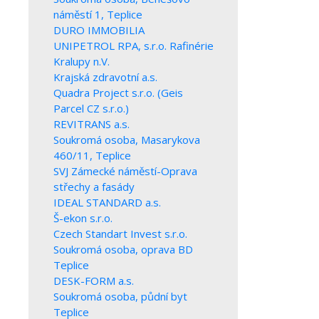
náměstí 1, Teplice
DURO IMMOBILIA
UNIPETROL RPA, s.r.o. Rafinérie
Kralupy n.V.
Krajská zdravotní a.s.
Quadra Project s.r.o. (Geis
Parcel CZ s.r.o.)
REVITRANS a.s.
Soukromá osoba, Masarykova
460/11, Teplice
SVJ Zámecké náměstí-Oprava
střechy a fasády
IDEAL STANDARD a.s.
Š-ekon s.r.o.
Czech Standart Invest s.r.o.
Soukromá osoba, oprava BD
Teplice
DESK-FORM a.s.
Soukromá osoba, půdní byt
Teplice