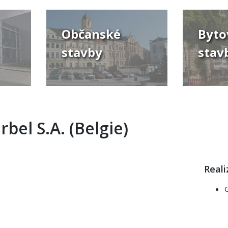
Občanské
Byto
stavby
stav
rbel S.A. (Belgie)
us
Next
Reali