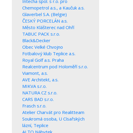
Intecha spol. s r.o. pro
Chemopetrol a.s., a Kaučuk a.s.
Glaverbel S.A. (Belgie)
ČESKÝ PORCELÁN a.s.
Město Klášterec nad Ohří
TABUC PACK s.r.o.
Black&Decker
Obec Velké Chvojno
Fotbalový klub Teplice a.s.
Royal Golf a.s. Praha
Realcentrum pod Holoměří s.r.o.
Viamont, a.s.
AVE Architekt, a.s.
MIKVA s.r.o.
NATURA CZ s.r.o.
CARS BAD s.r.o.
Frasch s.r.o.
Atelier Charvát pro Realitteam
Soukromá osoba, U Císařských
lázní, Teplice
ALTO Nábytek