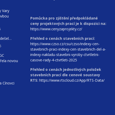
y Vary
avbou
Pomůcka pro zjištění předpokládané
ceny projektových prací je k dispozici na:
6
https://www.cenyzaprojekty.cz/
odešel…
Přehled o cenách stavebních prací:
https://www.czso.cz/csu/czso/indexy-cen-
6
stavebnich-praci-indexy-cen-stavebnich-del-a-
indexy-nakladu-stavebni-vyroby-ctvrtletni-
AGC
casove-rady-4-ctvrtleti-2025
vřela novou
Přehled o cenách jednotlivých položek
stavebních prací dle cenové soustavy
RTS:
https://www.rtscloud.cz/App/RTS-Data/
 Cínovci