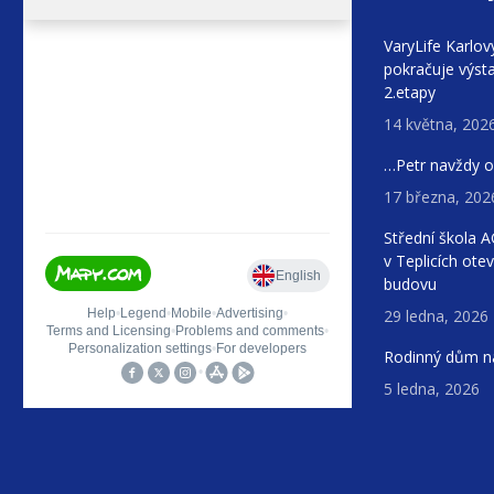
VaryLife Karlov
pokračuje výst
2.etapy
14 května, 202
…Petr navždy 
17 března, 202
Střední škola 
v Teplicích ote
budovu
29 ledna, 2026
Rodinný dům na
5 ledna, 2026