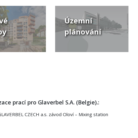
vé
Územní
by
plánování
zace prací pro Glaverbel S.A. (Belgie).:
GLAVERBEL CZECH a.s. závod Oloví – Mixing station