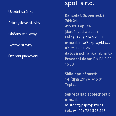
spol. s r.o.
Úvodní stránka
Kancelář: Spojenecká
764/24,
Průmyslové stavby
415 01 Teplice
(doručovací adresa)
Občanské stavby
tel.:
(+420) 724 578 518
e-mail:
info@psprojekty.cz
Bytové stavby
IČ:
25 42 31 26
datová schránka:
abivmtb
Územní plánování
Provozní doba:
Po-Pá 8:00-
16:00
Sídlo společnosti:
14. Října 291/4, 415 01
Teplice
Sekretariát společnosti:
e-mail:
asistent@psprojekty.cz
tel.:
(
+420) 724 578 518