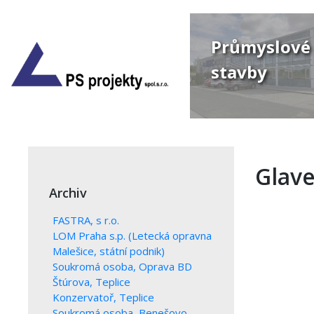
Skip
to
content
Průmyslové
stavby
Glave
Archiv
Previo
FASTRA, s r.o.
LOM Praha s.p. (Letecká opravna
Malešice, státní podnik)
Soukromá osoba, Oprava BD
Štúrova, Teplice
Konzervatoř, Teplice
Soukromá osoba, Benešovo