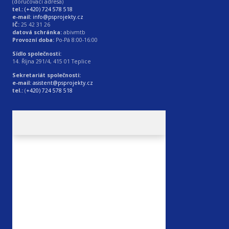
(doručovací adresa)
tel.:
(+420) 724 578 518
e-mail:
info@psprojekty.cz
IČ:
25 42 31 26
datová schránka:
abivmtb
Provozní doba:
Po-Pá 8:00-16:00
Sídlo společnosti:
14. Října 291/4, 415 01 Teplice
Sekretariát společnosti:
e-mail:
asistent@psprojekty.cz
tel.:
(
+420) 724 578 518