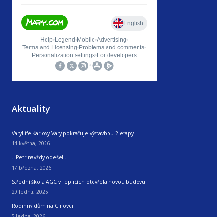
Aktuality
VaryLife Karlovy Vary pokračuje výstavbou 2.etapy
14 května, 2026
…Petr navždy odešel…
17 března, 2026
Střední škola AGC v Teplicích otevřela novou budovu
29 ledna, 2026
Rodinný dům na Cínovci
5 ledna, 2026