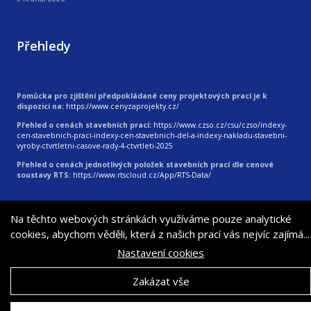
Přehledy
Pomůcka pro zjištění předpokládané ceny projektových prací je k
dispozici na:
https://www.cenyzaprojekty.cz/
Přehled o cenách stavebních prací:
https://www.czso.cz/csu/czso/indexy-
cen-stavebnich-praci-indexy-cen-stavebnich-del-a-indexy-nakladu-stavebni-
vyroby-ctvrtletni-casove-rady-4-ctvrtleti-2025
Přehled o cenách jednotlivých položek stavebních prací dle cenové
soustavy RTS:
https://www.rtscloud.cz/App/RTS-Data/
© 2026
|
Vytvořila digitální agentura 4WORKS Solutions s.r.o.
Na těchto webových stránkách využíváme pouze analytické
cookies, abychom věděli, která z našich prací vás nejvíc zajímá...
Nastavení cookies
Zakázat vše