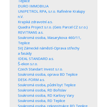
Teplice
DURO IMMOBILIA
UNIPETROL RPA, s.r.o. Rafinérie Kralupy
n.V.
Krajská zdravotní a.s.
Quadra Project s.r.o. (Geis Parcel CZ s.r.o.)
REVITRANS a.s.
Soukromá osoba, Masarykova 460/11,
Teplice
SVJ Zámecké náměstí-Oprava střechy
a fasády
IDEAL STANDARD a.s.
Š-ekon s.r.o.
Czech Standart Invest s.r.o.
Soukromá osoba, oprava BD Teplice
DESK-FORM a.s.
Soukromá osoba, půdní byt Teplice
Soukromá osoba, RD Bořislav
Soukromá osoba, RD Karlovy Vary
Soukromá osoba, RD Teplice
Soukromá osoba, rekonstrukce RD Teplice