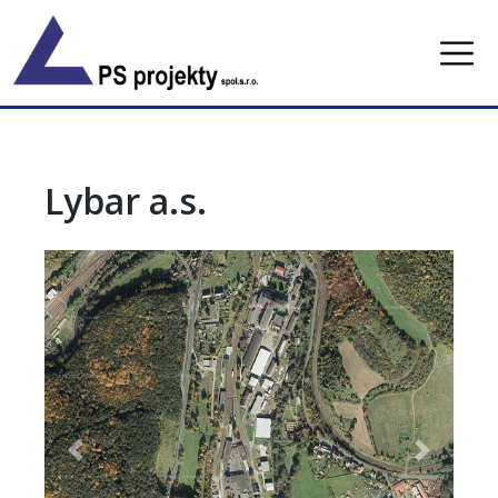
Skip
to
content
Lybar a.s.
Previous
Next