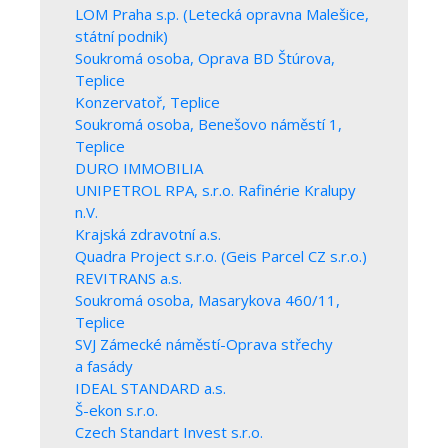
LOM Praha s.p. (Letecká opravna Malešice,
státní podnik)
Soukromá osoba, Oprava BD Štúrova,
Teplice
Konzervatoř, Teplice
Soukromá osoba, Benešovo náměstí 1,
Teplice
DURO IMMOBILIA
UNIPETROL RPA, s.r.o. Rafinérie Kralupy
n.V.
Krajská zdravotní a.s.
Quadra Project s.r.o. (Geis Parcel CZ s.r.o.)
REVITRANS a.s.
Soukromá osoba, Masarykova 460/11,
Teplice
SVJ Zámecké náměstí-Oprava střechy
a fasády
IDEAL STANDARD a.s.
Š-ekon s.r.o.
Czech Standart Invest s.r.o.