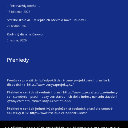
…Petr navždy odešel…
17 března, 2026
Střední škola AGC v Teplicích otevřela novou budovu
29 ledna, 2026
Rodinný dům na Cínovci
5 ledna, 2026
Přehledy
Pomůcka pro zjištění předpokládané ceny projektových prací je k
dispozici na:
https://www.cenyzaprojekty.cz/
Přehled o cenách stavebních prací:
https://www.czso.cz/csu/czso/indexy-
cen-stavebnich-praci-indexy-cen-stavebnich-del-a-indexy-nakladu-stavebni-
vyroby-ctvrtletni-casove-rady-4-ctvrtleti-2025
Přehled o cenách jednotlivých položek stavebních prací dle cenové
soustavy RTS:
https://www.rtscloud.cz/App/RTS-Data/
© 2026
|
Vytvořila digitální agentura 4WORKS Solutions s.r.o.