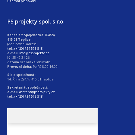
Územní plánování
PS projekty spol. s r.o.
Kancelář: Spojenecká 764/24,
415 01 Teplice
(doručovací adresa)
tel.:
(+420) 724 578 518
e-mail:
info@psprojekty.cz
IČ:
25 42 31 26
datová schránka:
abivmtb
Provozní doba:
Po-Pá 8:00-16:00
Sídlo společnosti:
14. Října 291/4, 415 01 Teplice
Sekretariát společnosti:
e-mail:
asistent@psprojekty.cz
tel.:
(
+420) 724 578 518