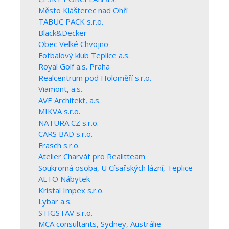
Město Klášterec nad Ohří
TABUC PACK s.r.o.
Black&Decker
Obec Velké Chvojno
Fotbalový klub Teplice a.s.
Royal Golf a.s. Praha
Realcentrum pod Holoměří s.r.o.
Viamont, a.s.
AVE Architekt, a.s.
MIKVA s.r.o.
NATURA CZ s.r.o.
CARS BAD s.r.o.
Frasch s.r.o.
Atelier Charvát pro Realitteam
Soukromá osoba, U Císařských lázní, Teplice
ALTO Nábytek
Kristal Impex s.r.o.
Lybar a.s.
STIGSTAV s.r.o.
MCA consultants, Sydney, Austrálie