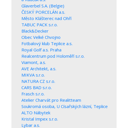
Glaverbel S.A. (Belgie)
ČESKÝ PORCELÁN a.s.
Město Klášterec nad Ohří
TABUC PACK s.r.o.
Black&Decker
Obec Velké Chvojno
Fotbalový klub Teplice a.s.
Royal Golf a.s. Praha
Realcentrum pod Holoměří s.r.o.
Viamont, a.s.
AVE Architekt, a.s.
MIKVA s.r.o.
NATURA CZ s.r.o.
CARS BAD s.r.o.
Frasch s.r.o.
Atelier Charvát pro Realitteam
Soukromá osoba, U Císařských lázní, Teplice
ALTO Nábytek
Kristal Impex s.r.o.
Lybar a.s.