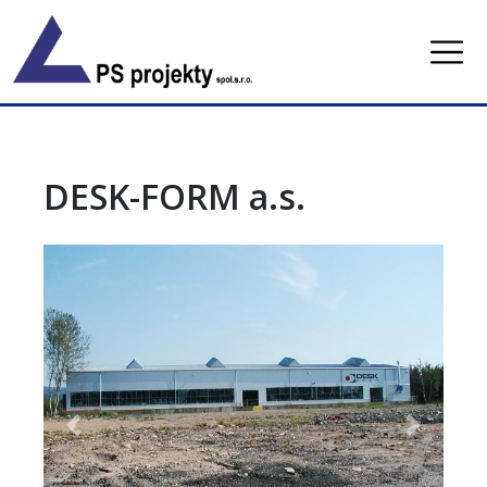
Skip
to
content
DESK-FORM a.s.
Previous
Next