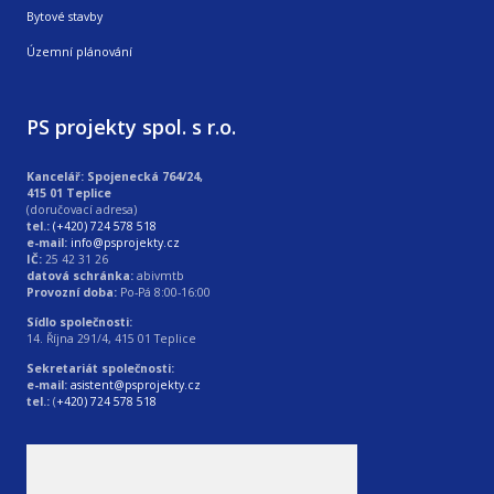
Bytové stavby
Územní plánování
PS projekty spol. s r.o.
Kancelář: Spojenecká 764/24,
415 01 Teplice
(doručovací adresa)
tel.:
(+420) 724 578 518
e-mail:
info@psprojekty.cz
IČ:
25 42 31 26
datová schránka:
abivmtb
Provozní doba:
Po-Pá 8:00-16:00
Sídlo společnosti:
14. Října 291/4, 415 01 Teplice
Sekretariát společnosti:
e-mail:
asistent@psprojekty.cz
tel.:
(
+420) 724 578 518