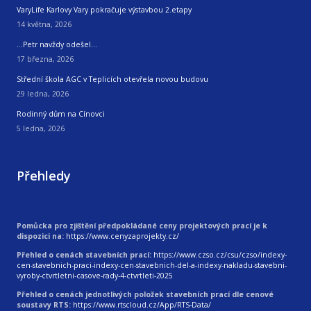
VaryLife Karlovy Vary pokračuje výstavbou 2.etapy
14 května, 2026
…Petr navždy odešel…
17 března, 2026
Střední škola AGC v Teplicích otevřela novou budovu
29 ledna, 2026
Rodinný dům na Cínovci
5 ledna, 2026
Přehledy
Pomůcka pro zjištění předpokládané ceny projektových prací je k
dispozici na:
https://www.cenyzaprojekty.cz/
Přehled o cenách stavebních prací:
https://www.czso.cz/csu/czso/indexy-
cen-stavebnich-praci-indexy-cen-stavebnich-del-a-indexy-nakladu-stavebni-
vyroby-ctvrtletni-casove-rady-4-ctvrtleti-2025
Přehled o cenách jednotlivých položek stavebních prací dle cenové
soustavy RTS:
https://www.rtscloud.cz/App/RTS-Data/