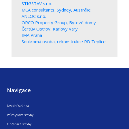
STIGSTAV s.r.o.
MCA consultants, Sydney, Austrálie
ANLOC s.r.o.
ORCO Property Group, Bytové domy
Čertův Ostrov, Karlovy Vary
IMA Praha
Soukromá osoba, rekonstrukce RD Teplice
Navigace
Úvodní stránka
Průmyslové stavby
Občanské stavby