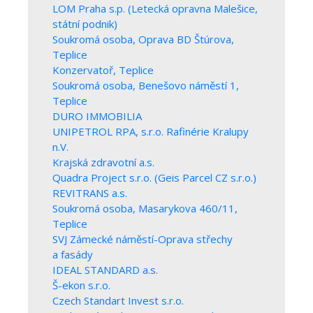
LOM Praha s.p. (Letecká opravna Malešice,
státní podnik)
Soukromá osoba, Oprava BD Štúrova,
Teplice
Konzervatoř, Teplice
Soukromá osoba, Benešovo náměstí 1,
Teplice
DURO IMMOBILIA
UNIPETROL RPA, s.r.o. Rafinérie Kralupy
n.V.
Krajská zdravotní a.s.
Quadra Project s.r.o. (Geis Parcel CZ s.r.o.)
REVITRANS a.s.
Soukromá osoba, Masarykova 460/11,
Teplice
SVJ Zámecké náměstí-Oprava střechy
a fasády
IDEAL STANDARD a.s.
Š-ekon s.r.o.
Czech Standart Invest s.r.o.