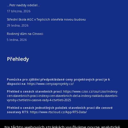
…Petr navždy odešel…
17 března, 2026
Střední škola AGC v Teplicích otevřela novou budovu
29 ledna, 2026
Rodinný dům na Cínovci
5 ledna, 2026
Přehledy
Pomůcka pro zjištění předpokládané ceny projektových prací je k
dispozici na:
https://www.cenyzaprojekty.cz/
Přehled o cenách stavebních prací:
https://www.czso.cz/csu/czso/indexy-
cen-stavebnich-praci-indexy-cen-stavebnich-del-a-indexy-nakladu-stavebni-
vyroby-ctvrtletni-casove-rady-4-ctvrtleti-2025
Přehled o cenách jednotlivých položek stavebních prací dle cenové
soustavy RTS:
https://www.rtscloud.cz/App/RTS-Data/
Na těchto webových stránkách využíváme pouze analytické
© 2026
|
Vytvořila digitální agentura 4WORKS Solutions s.r.o.