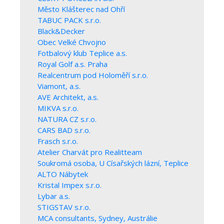
Město Klášterec nad Ohří
TABUC PACK s.r.o.
Black&Decker
Obec Velké Chvojno
Fotbalový klub Teplice a.s.
Royal Golf a.s. Praha
Realcentrum pod Holoměří s.r.o.
Viamont, a.s.
AVE Architekt, a.s.
MIKVA s.r.o.
NATURA CZ s.r.o.
CARS BAD s.r.o.
Frasch s.r.o.
Atelier Charvát pro Realitteam
Soukromá osoba, U Císařských lázní, Teplice
ALTO Nábytek
Kristal Impex s.r.o.
Lybar a.s.
STIGSTAV s.r.o.
MCA consultants, Sydney, Austrálie