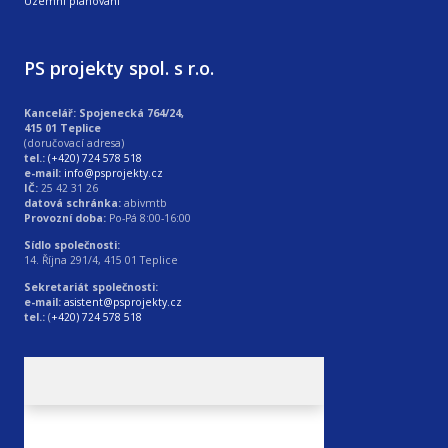
Územní plánování
PS projekty spol. s r.o.
Kancelář: Spojenecká 764/24,
415 01 Teplice
(doručovací adresa)
tel.:
(+420) 724 578 518
e-mail:
info@psprojekty.cz
IČ:
25 42 31 26
datová schránka:
abivmtb
Provozní doba:
Po-Pá 8:00-16:00
Sídlo společnosti:
14. Října 291/4, 415 01 Teplice
Sekretariát společnosti:
e-mail:
asistent@psprojekty.cz
tel.:
(
+420) 724 578 518