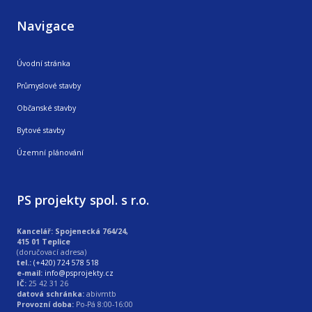
Navigace
Úvodní stránka
Průmyslové stavby
Občanské stavby
Bytové stavby
Územní plánování
PS projekty spol. s r.o.
Kancelář: Spojenecká 764/24,
415 01 Teplice
(doručovací adresa)
tel.:
(+420) 724 578 518
e-mail:
info@psprojekty.cz
IČ:
25 42 31 26
datová schránka:
abivmtb
Provozní doba:
Po-Pá 8:00-16:00