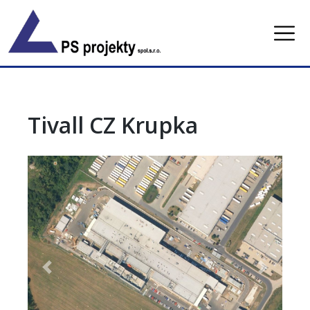
Skip
to
content
Tivall CZ Krupka
Previous
Next