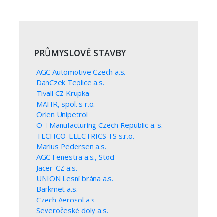
PRŮMYSLOVÉ STAVBY
AGC Automotive Czech a.s.
DanCzek Teplice a.s.
Tivall CZ Krupka
MAHR, spol. s r.o.
Orlen Unipetrol
O-I Manufacturing Czech Republic a. s.
TECHCO-ELECTRICS TS s.r.o.
Marius Pedersen a.s.
AGC Fenestra a.s., Stod
Jacer-CZ a.s.
UNION Lesní brána a.s.
Barkmet a.s.
Czech Aerosol a.s.
Severočeské doly a.s.