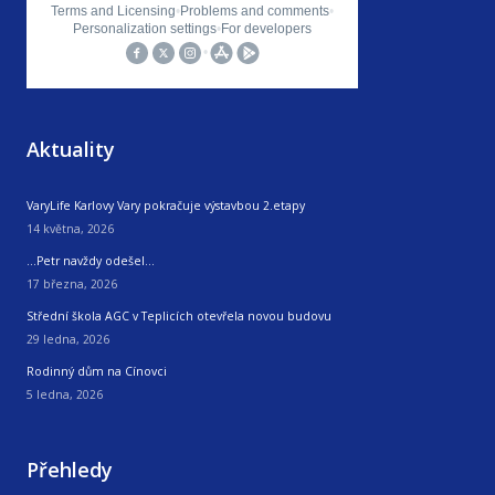
Aktuality
VaryLife Karlovy Vary pokračuje výstavbou 2.etapy
14 května, 2026
…Petr navždy odešel…
17 března, 2026
Střední škola AGC v Teplicích otevřela novou budovu
29 ledna, 2026
Rodinný dům na Cínovci
5 ledna, 2026
Přehledy