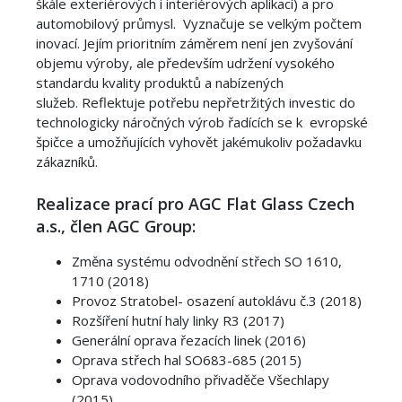
škále exteriérových i interiérových aplikací) a pro
automobilový průmysl. Vyznačuje se velkým počtem
inovací. Jejím prioritním záměrem není jen zvyšování
objemu výroby, ale především udržení vysokého
standardu kvality produktů a nabízených
služeb. Reflektuje potřebu nepřetržitých investic do
technologicky náročných výrob řadících se k evropské
špičce a umožňujících vyhovět jakémukoliv požadavku
zákazníků.
Realizace prací pro AGC Flat Glass Czech
a.s., člen AGC Group:
Změna systému odvodnění střech SO 1610,
1710 (2018)
Provoz Stratobel- osazení autoklávu č.3 (2018)
Rozšíření hutní haly linky R3 (2017)
Generální oprava řezacích linek (2016)
Oprava střech hal SO683-685 (2015)
Oprava vodovodního přivaděče Všechlapy
(2015)