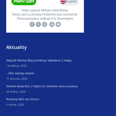
Aktuality
VaryLife Karlovy Vary pokračuje výstavbou 2.etapy
14 května, 2026
…Petr navždy odešel…
17 března, 2026
Střední škola AGC v Teplicích otevřela novou budovu
29 ledna, 2026
Rodinný dům na Cínovci
5 ledna, 2026