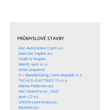
PRŮMYSLOVÉ STAVBY
AGC Automotive Czech a.s.
DanCzek Teplice a.s.
Tivall CZ Krupka
MAHR, spol. s r.o.
Orlen Unipetrol
O-I Manufacturing Czech Republic a. s.
TECHCO-ELECTRICS TS s.r.o.
Marius Pedersen a.s.
AGC Fenestra a.s., Stod
Jacer-CZ a.s.
UNION Lesní brána a.s.
Barkmet a.s.