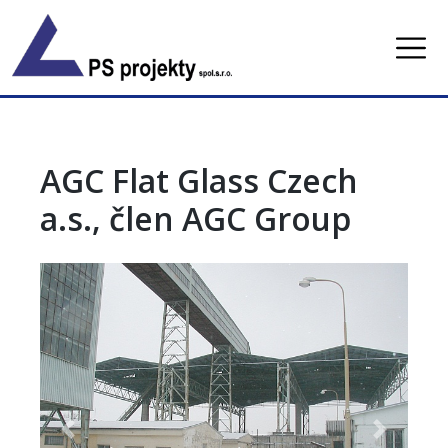
Skip
to
content
AGC Flat Glass Czech
a.s., člen AGC Group
Previous
Next