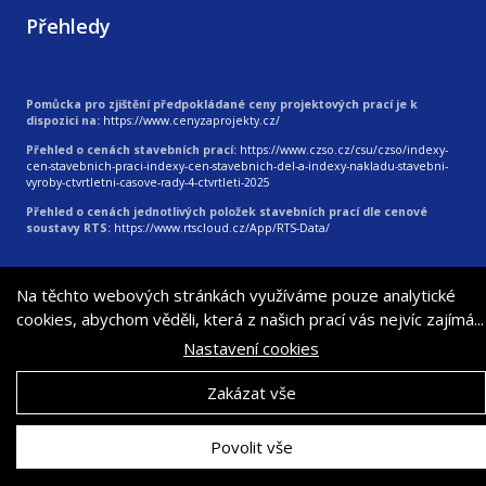
Přehledy
Pomůcka pro zjištění předpokládané ceny projektových prací je k
dispozici na:
https://www.cenyzaprojekty.cz/
Přehled o cenách stavebních prací:
https://www.czso.cz/csu/czso/indexy-
cen-stavebnich-praci-indexy-cen-stavebnich-del-a-indexy-nakladu-stavebni-
vyroby-ctvrtletni-casove-rady-4-ctvrtleti-2025
Přehled o cenách jednotlivých položek stavebních prací dle cenové
soustavy RTS:
https://www.rtscloud.cz/App/RTS-Data/
© 2026
|
Vytvořila digitální agentura 4WORKS Solutions s.r.o.
Na těchto webových stránkách využíváme pouze analytické
cookies, abychom věděli, která z našich prací vás nejvíc zajímá...
Nastavení cookies
Zakázat vše
Povolit vše