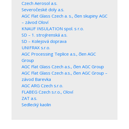
Czech Aerosol a.s.
Severočeské doly a.s.
AGC Flat Glass Czech a. s., člen skupiny AGC
– závod Oloví
KNAUF INSULATION spol. s r.o.
SD – 1. strojírenská a.s.
SD – Kolejová doprava
UNIFRAX s.r.o.
AGC Processing Teplice a.s., člen AGC
Group
AGC Flat Glass Czech a.s., člen AGC Group
AGC Flat Glass Czech a.s., člen AGC Group –
závod Barevka
AGC ARG Czech s.r.o.
FLABEG Czech s.r.o., Oloví
ZAT a.s.
Sedlecký kaolin