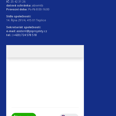
IČ:
25 42 31 26
datová schránka:
abivmtb
Provozní doba:
Po-Pá 8:00-16:00
Sídlo společnosti:
14. Října 291/4, 415 01 Teplice
Sekretariát společnosti:
e-mail:
asistent@psprojekty.cz
tel.:
(
+420) 724 578 518