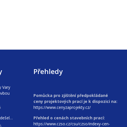
y
Přehledy
y Vary
avbou
Pomůcka pro zjištění předpokládané
ceny projektových prací je k dispozici na:
6
https://www.cenyzaprojekty.cz/
odešel…
Přehled o cenách stavebních prací:
https://www.czso.cz/csu/czso/indexy-cen-
6