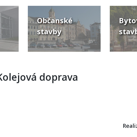
Občanské
Byto
stavby
stav
Kolejová doprava
us
Next
Reali