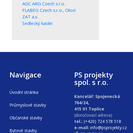
AGC ARG Czech s.r.o.
FLABEG Czech s.r.o., Oloví
ZAT a.s.
Sedlecký kaolin
Navigace
PS projekty
spol. s r.o.
Úvodní stránka
Kancelář: Spojenecká
764/24,
Průmyslové stavby
415 01 Teplice
(doručovací adresa)
Občanské stavby
tel.:
(+420) 724 578 518
e-mail:
info@psprojekty.cz
Bytové stavby