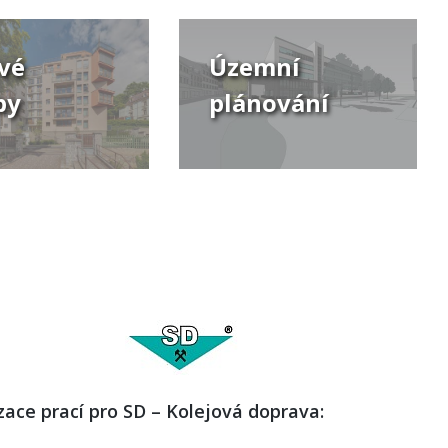
vé
Územní
by
plánování
zace prací pro SD – Kolejová doprava: