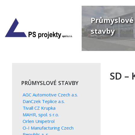
Skip
to
content
Průmyslové
stavby
SD – 
PRŮMYSLOVÉ STAVBY
Previo
AGC Automotive Czech a.s.
DanCzek Teplice a.s.
Tivall CZ Krupka
MAHR, spol. s r.o.
Orlen Unipetrol
O-I Manufacturing Czech
Republic a. s.