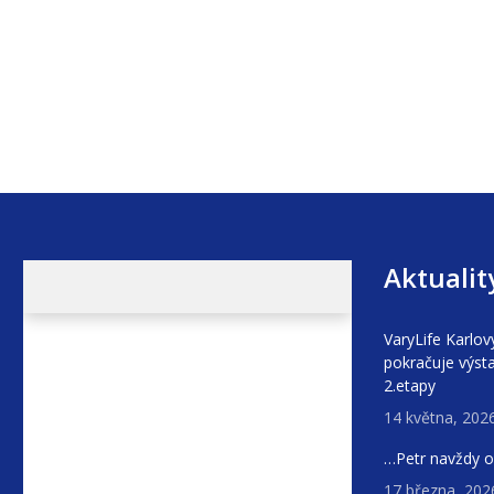
Aktualit
VaryLife Karlov
pokračuje výst
2.etapy
14 května, 202
…Petr navždy 
17 března, 202