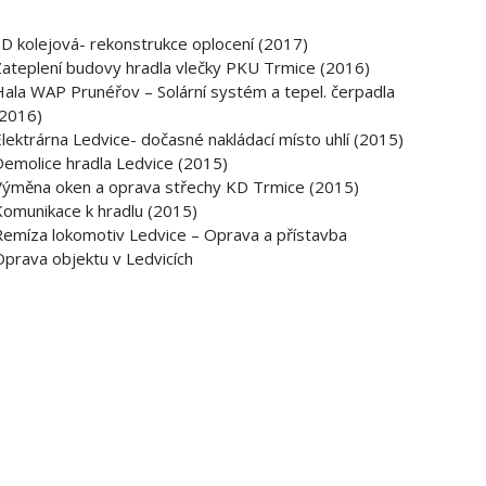
D kolejová- rekonstrukce oplocení (2017)
ateplení budovy hradla vlečky PKU Trmice (2016)
ala WAP Prunéřov – Solární systém a tepel. čerpadla
(2016)
lektrárna Ledvice- dočasné nakládací místo uhlí (2015)
emolice hradla Ledvice (2015)
Výměna oken a oprava střechy KD Trmice (2015)
Komunikace k hradlu (2015)
Remíza lokomotiv Ledvice – Oprava a přístavba
prava objektu v Ledvicích