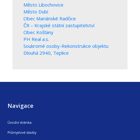
Město Libochovice
Město Dubí
Obec Mariánské Radčice
ČR – Krajské státní zastupitelství
Obec Košťany
PH Real a.s.
Soukromé osoby-Rekonstrukce objektu
Dlouhá 2940, Teplice
Navigace
Úvodní stránka
Průmyslové stavby