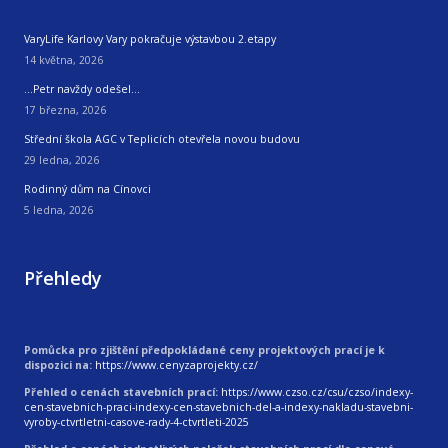
VaryLife Karlovy Vary pokračuje výstavbou 2.etapy
14 května, 2026
…Petr navždy odešel…
17 března, 2026
Střední škola AGC v Teplicích otevřela novou budovu
29 ledna, 2026
Rodinný dům na Cínovci
5 ledna, 2026
Přehledy
Pomůcka pro zjištění předpokládané ceny projektových prací je k
dispozici na:
https://www.cenyzaprojekty.cz/
Přehled o cenách stavebních prací:
https://www.czso.cz/csu/czso/indexy-
cen-stavebnich-praci-indexy-cen-stavebnich-del-a-indexy-nakladu-stavebni-
vyroby-ctvrtletni-casove-rady-4-ctvrtleti-2025