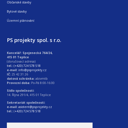
Občanské stavby
Bytové stavby
Územní plánování
PS projekty spol. s r.o.
Kancelář: Spojenecká 764/24,
415 01 Teplice
(doručovací adresa)
tel.:
(+420) 724 578 518
e-mail:
info@psprojekty.cz
IČ:
25 42 31 26
datová schránka:
abivmtb
Provozní doba:
Po-Pá 8:00-16:00
Sídlo společnosti:
14. Října 291/4, 415 01 Teplice
Sekretariát společnosti:
e-mail:
asistent@psprojekty.cz
tel.:
(
+420) 724 578 518