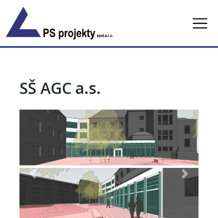
Skip
to
content
SŠ AGC a.s.
Previous
Next