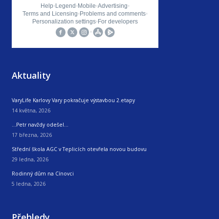
Aktuality
VaryLife Karlovy Vary pokračuje výstavbou 2.etapy
14 května, 2026
…Petr navždy odešel…
17 března, 2026
Střední škola AGC v Teplicích otevřela novou budovu
29 ledna, 2026
Rodinný dům na Cínovci
5 ledna, 2026
Přehledy