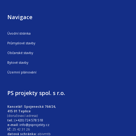
Navigace
Úvodní stránka
Průmyslové stavby
Občanské stavby
Bytové stavby
Územní plánování
PS projekty spol. s r.o.
Kancelář: Spojenecká 764/24,
415 01 Teplice
(doručovací adresa)
tel.:
(+420) 724 578 518
e-mail:
info@psprojekty.cz
IČ:
25 42 31 26
datová schránka:
abivmtb