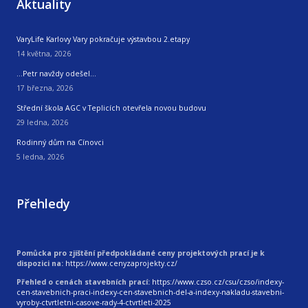
Aktuality
VaryLife Karlovy Vary pokračuje výstavbou 2.etapy
14 května, 2026
…Petr navždy odešel…
17 března, 2026
Střední škola AGC v Teplicích otevřela novou budovu
29 ledna, 2026
Rodinný dům na Cínovci
5 ledna, 2026
Přehledy
Pomůcka pro zjištění předpokládané ceny projektových prací je k
dispozici na:
https://www.cenyzaprojekty.cz/
Přehled o cenách stavebních prací:
https://www.czso.cz/csu/czso/indexy-
cen-stavebnich-praci-indexy-cen-stavebnich-del-a-indexy-nakladu-stavebni-
vyroby-ctvrtletni-casove-rady-4-ctvrtleti-2025