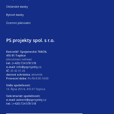
Občanské stavby
Bytové stavby
Územní plánování
PS projekty spol. s r.o.
Kancelář: Spojenecká 764/24,
415 01 Teplice
(doručovací adresa)
tel.:
(+420) 724 578 518
e-mail:
info@psprojekty.cz
IČ:
25 42 31 26
datová schránka:
abivmtb
Provozní doba:
Po-Pá 8:00-16:00
Sídlo společnosti:
14. Října 291/4, 415 01 Teplice
Sekretariát společnosti:
e-mail:
asistent@psprojekty.cz
tel.:
(
+420) 724 578 518