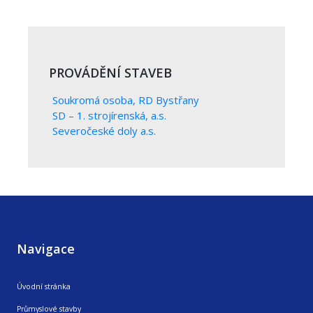
PROVÁDĚNÍ STAVEB
Soukromá osoba, RD Bystřany
SD – 1. strojírenská, a.s.
Severočeské doly a.s.
Navigace
Úvodní stránka
Průmyslové stavby