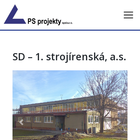
Skip
to
content
SD – 1. strojírenská, a.s.
Previous
Next